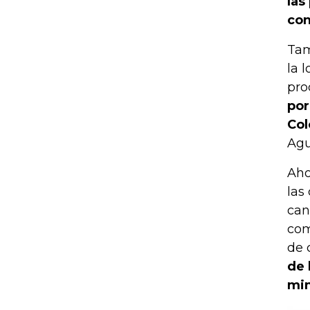
las
con
Tam
la 
pro
por
Co
Agu
Aho
las
can
com
de 
de 
min