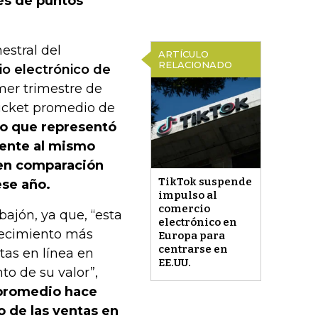
vés de puntos
mestral del
ARTÍCULO
RELACIONADO
o electrónico de
mer trimestre de
icket promedio de
lo que representó
rente al mismo
 en comparación
TikTok suspende
ese año.
impulso al
comercio
bajón, ya que, “esta
electrónico en
recimiento más
Europa para
centrarse en
as en línea en
EE.UU.
o de su valor”,
 promedio hace
o de las ventas en