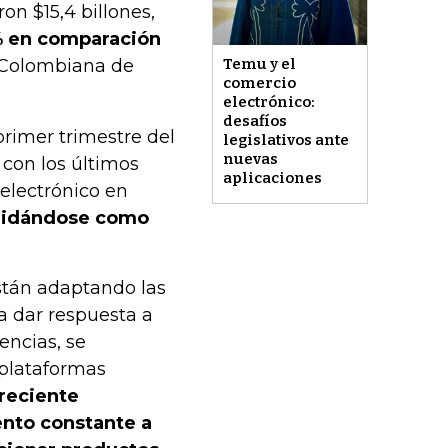
on $15,4 billones,
3% en comparación
a Colombiana de
Temu y el
comercio
electrónico:
desafíos
rimer trimestre del
legislativos ante
nuevas
con los últimos
aplicaciones
electrónico en
lidándose como
stán adaptando las
a dar respuesta a
encias, se
 plataformas
creciente
ento constante a