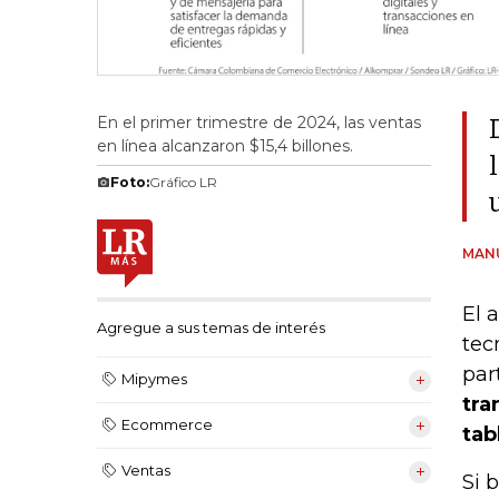
En el primer trimestre de 2024, las ventas
en línea alcanzaron $15,4 billones.
Foto:
Gráfico LR
MAN
El 
Agregue a sus temas de interés
tec
par
Mipymes
tra
Ecommerce
tab
Ventas
Si 