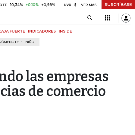
SUSCRÍBASE
34%
+0,10%
+0,98%
$ 416,86
+$ 0,05
+0,01%
US
UVR
VER MÁS
BITCOIN
CAJA FUERTE
INDICADORES
INSIDE
NÓMENO DE EL NIÑO
ando las empresas
ncias de comercio