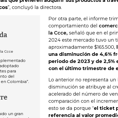
país que prefieren adquirir sus productos a tra
icos
”, concluyó la directora.
Por otra parte, el informe tri
comportamiento del
comerci
la Ccce,
señaló que en el pri
da
2024 este mercado tuvo un t
aproximadamente $165.500,
 la Ccce
una disminución de 4,6% f
implementado
periodo de 2023 y de 2,5%
y adoptado
con el último trimestre de 
tes para
ento del
Lo anterior no representa un 
 en Colombia”.
disminución se atribuye al c
acelerado del número de vent
rre
comparación con el increment
esto se da porque “
el ticket
nido un gran
referencia al valor promedi