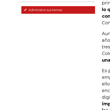
pri
lo 
Administre sus temas
con
Com
Aun
año
tre
Col
una
Es 
emp
ell
enc
digi
imp