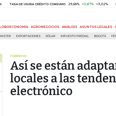
29,66%
+0,87%
+3,02%
10,
SA DE USURA CRÉDITO CONSUMO
DTF
LOBOECONOMÍA
AGRONEGOCIOS
ANÁLISIS
ASUNTOS LEGALES
MASTER
EXPORTACIONES
DÓLAR
IMPUESTO PREDIAL
BOGOTÁ
FE
COMERCIO
Así se están adapt
locales a las tende
electrónico