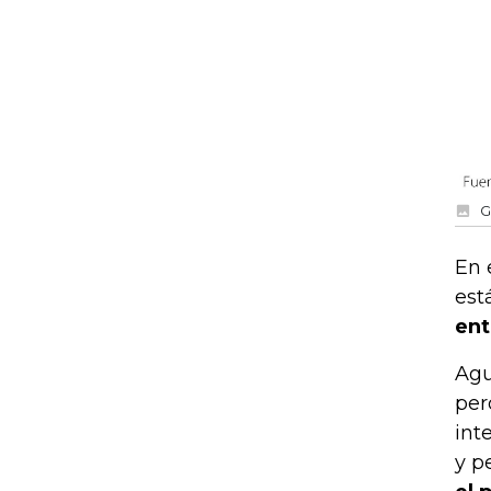
G
En 
est
ent
Agu
per
int
y p