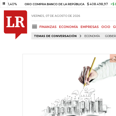
40%
$ 408.498,97
+$ 8.753,81
ORO COMPRA BANCO DE LA REPÚBLICA
VIERNES, 07 DE AGOSTO DE 2026
FINANZAS
ECONOMÍA
EMPRESAS
OCIO
G
TEMAS DE CONVERSACIÓN
ECONOMÍA
GOBIE