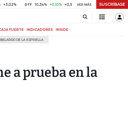
SUSCRÍBASE
%
10,34%
+0,10%
+0,98%
$ 416,91
+$ 0,05
+0,01%
DTF
UVR
VER MÁS
CAJA FUERTE
INDICADORES
INSIDE
BELARDO DE LA ESPRIELLA
ne a prueba en la