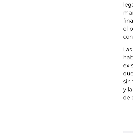
leg
man
fin
el 
con
Las
hab
exi
que
sin
y l
de 