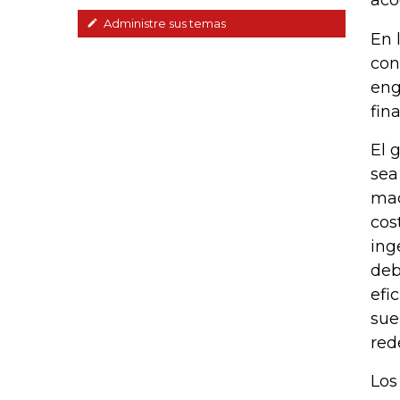
aco
Administre sus temas
En 
con
eng
fina
El 
sea
maq
cos
ing
deb
efi
sue
red
Los