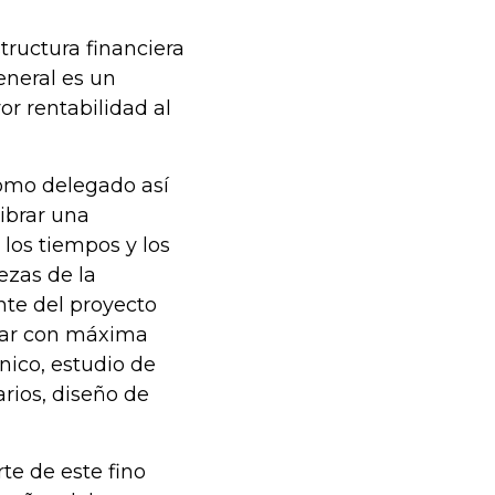
structura financiera
eneral es un
or rentabilidad al
como delegado así
librar una
los tiempos y los
ezas de la
ente del proyecto
lizar con máxima
ónico, estudio de
arios, diseño de
te de este fino