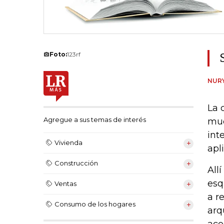
Foto:
123rf
NUR
La 
Agregue a sus temas de interés
muc
int
Vivienda
apl
Construcción
All
esq
Ventas
a r
Consumo de los hogares
arq