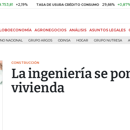
+2,19%
29,66%
+0,87%
+3,02
TASA DE USURA CRÉDITO CONSUMO
LOBOECONOMÍA
AGRONEGOCIOS
ANÁLISIS
ASUNTOS LEGALES
RNO NACIONAL
GRUPO ARGOS
ODINSA
HOGAR
GRUPO NUTRESA
A
CONSTRUCCIÓN
La ingeniería se po
vivienda