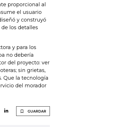
nte proporcional al
asume el usuario
 diseñó y construyó
de los detalles
tora y para los
pa no debería
tor del proyecto: ver
eras; sin grietas,
s. Que la tecnología
ervicio del morador
GUARDAR