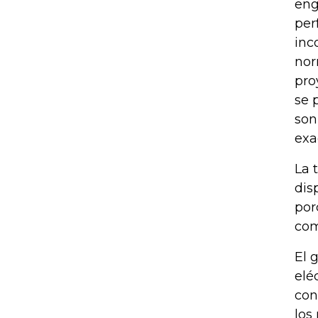
eng
per
inc
nor
pro
se 
son
exa
La 
dis
por
com
El 
elé
con
los