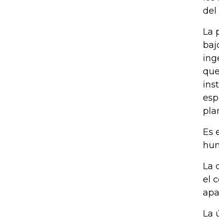
del
La 
baj
ing
que
ins
esp
pla
Es 
hum
La 
el 
apa
La 