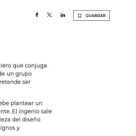
GUARDAR
nciero que conjuga
 de un grupo
pretende ser
debe plantear un
te. El ingenio sale
leza del diseño
dignos y