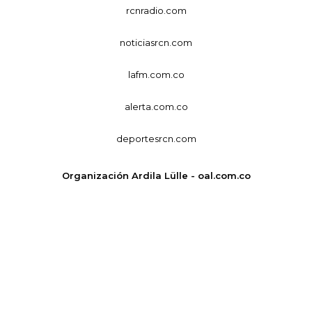
rcnradio.com
noticiasrcn.com
lafm.com.co
alerta.com.co
deportesrcn.com
Organización Ardila Lülle - oal.com.co