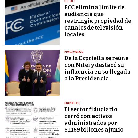
EE.UU.
FCC elimina límite de
audiencia que
restringía propiedad de
canales de televisión
locales
HACIENDA
De la Espriella se reúne
con Milei y destacó su
influencia en su llegada
a la Presidencia
BANCOS
El sector fiduciario
cerró con activos
administrados por
$1.169 billones a junio