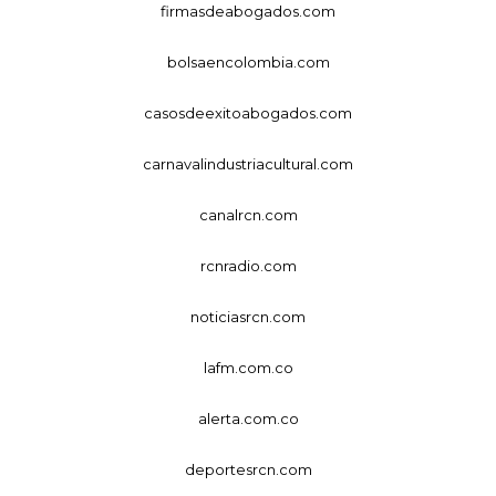
firmasdeabogados.com
bolsaencolombia.com
casosdeexitoabogados.com
carnavalindustriacultural.com
canalrcn.com
rcnradio.com
noticiasrcn.com
lafm.com.co
alerta.com.co
deportesrcn.com