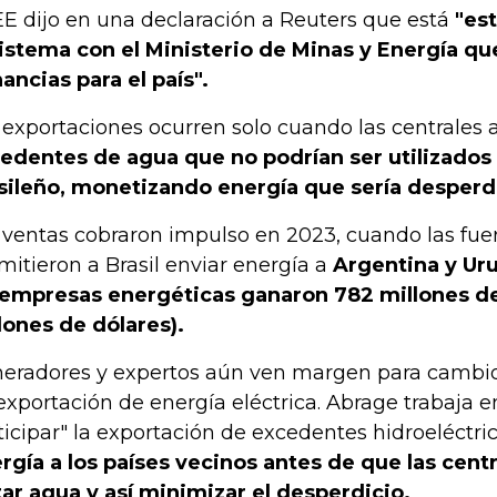
E dijo en una declaración a Reuters que está
"es
sistema con el Ministerio de Minas y Energía qu
ancias para el país".
 exportaciones ocurren solo cuando las centrales
edentes de agua que no podrían ser utilizados 
sileño, monetizando energía que sería desperd
 ventas cobraron impulso en 2023, cuando las fuer
mitieron a Brasil enviar energía a
Argentina y Uru
 empresas energéticas ganaron 782 millones de 
lones de dólares).
eradores y expertos aún ven margen para cambi
exportación de energía eléctrica. Abrage trabaja e
ticipar" la exportación de excedentes hidroeléctri
rgía a los países vecinos antes de que las cen
tar agua y así minimizar el desperdicio.