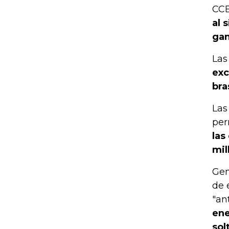
CCE
al 
gan
Las
exc
bra
Las
per
las
mil
Gen
de 
"an
ene
sol