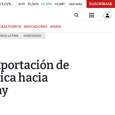
SUSCRÍBASE
10,34%
+0,10%
+0,98%
$ 416,86
+$ 0,05
+0,01%
DTF
UVR
VER MÁS
CAJA FUERTE
INDICADORES
INSIDE
RICA LATINA
MOROSIDAD
xportación de
ica hacia
ay