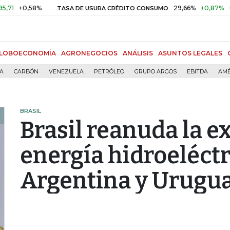
0,58%
29,66%
+0,87%
+3,02%
TASA DE USURA CRÉDITO CONSUMO
LOBOECONOMÍA
AGRONEGOCIOS
ANÁLISIS
ASUNTOS LEGALES
ÍA
CARBÓN
VENEZUELA
PETRÓLEO
GRUPO ARGOS
EBITDA
AMÉ
BRASIL
Brasil reanuda la e
energía hidroeléctr
Argentina y Urugu