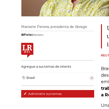
Marisete Pereira, presidenta de Abrage.
Foto:
Reuters
REU
Agregue a sus temas de interés
Bra
des
Brasil
emb
tra
Administre sus temas
a R
Una