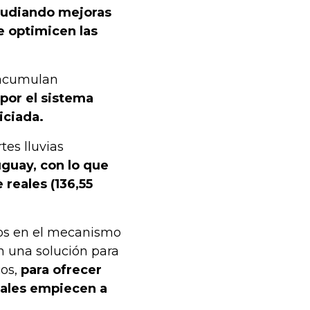
tudiando mejoras
e optimicen las
 acumulan
por el sistema
iciada.
tes lluvias
guay, con lo que
reales (136,55
os en el mecanismo
n una solución para
cos,
para ofrecer
trales empiecen a