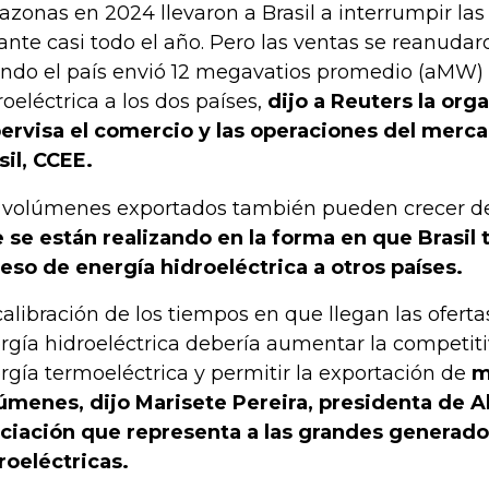
zonas en 2024 llevaron a Brasil a interrumpir las
ante casi todo el año. Pero las ventas se reanudar
ndo el país envió 12 megavatios promedio (aMW)
roeléctrica a los dos países,
dijo a Reuters la org
ervisa el comercio y las operaciones del merc
sil, CCEE.
 volúmenes exportados también pueden crecer 
 se están realizando en la forma en que Brasil t
eso de energía hidroeléctrica a otros países.
calibración de los tiempos en que llegan las ofert
rgía hidroeléctrica debería aumentar la competitiv
rgía termoeléctrica y permitir la exportación de
m
úmenes, dijo Marisete Pereira, presidenta de A
ciación que representa a las grandes generado
roeléctricas.