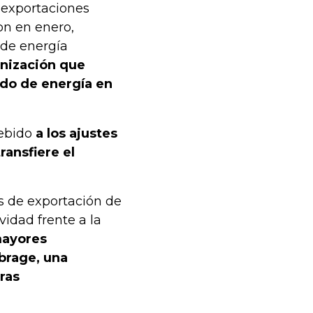
 exportaciones
on en enero,
 de energía
anización que
ado de energía en
debido
a los ajustes
ransfiere el
as de exportación de
idad frente a la
ayores
brage, una
ras