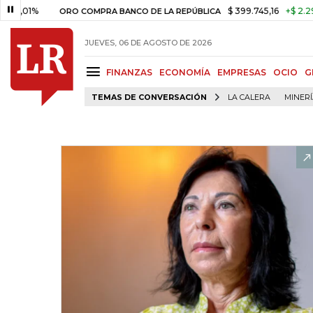
%
$ 399.745,16
+$ 2.295,71
+
ORO COMPRA BANCO DE LA REPÚBLICA
JUEVES, 06 DE AGOSTO DE 2026
FINANZAS
ECONOMÍA
EMPRESAS
OCIO
G
TEMAS DE CONVERSACIÓN
LA CALERA
MINER