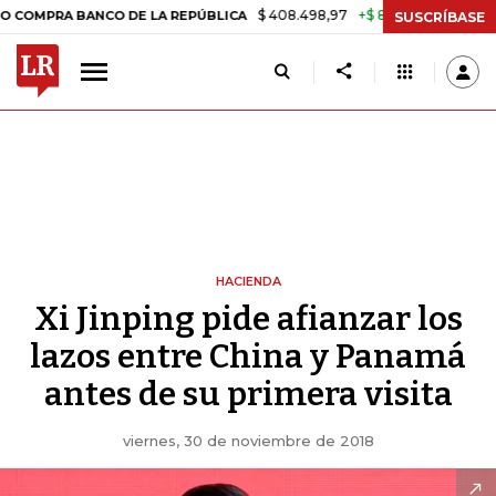
$ 408.498,97
+$ 8.753,81
+2,19%
A BANCO DE LA REPÚBLICA
TASA
SUSCRÍBASE
HACIENDA
Xi Jinping pide afianzar los
lazos entre China y Panamá
antes de su primera visita
viernes, 30 de noviembre de 2018