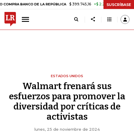
$ 399.745,16
+$ 2.295,71
+0,58%
BANCO DE LA REPÚBLICA
TASA D
SUSCRÍBASE
ESTADOS UNIDOS
Walmart frenará sus
esfuerzos para promover la
diversidad por críticas de
activistas
lunes, 25 de noviembre de 2024