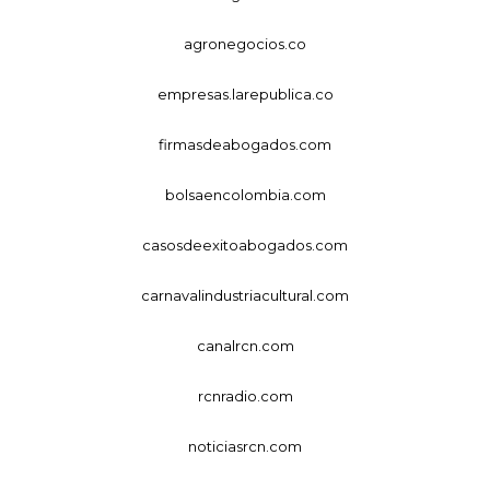
agronegocios.co
empresas.larepublica.co
firmasdeabogados.com
bolsaencolombia.com
casosdeexitoabogados.com
carnavalindustriacultural.com
canalrcn.com
rcnradio.com
noticiasrcn.com