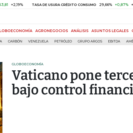
,19%
29,66%
+0,87%
+3,02%
TASA DE USURA CRÉDITO CONSUMO
LOBOECONOMÍA
AGRONEGOCIOS
ANÁLISIS
ASUNTOS LEGALES
ÍA
CARBÓN
VENEZUELA
PETRÓLEO
GRUPO ARGOS
EBITDA
AMÉ
GLOBOECONOMÍA
Vaticano pone ter
bajo control financ