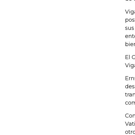
Vig
pos
sus
ent
bie
El 
Vig
Ern
des
tra
com
Con
Vat
otr