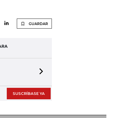
GUARDAR
ARA
Next slide
SUSCRÍBASE YA