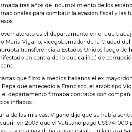
ormada tras años de incumplimiento de los están
ernacionales para combatir la evasión fiscal y las f
resos.
Governatorato es el departamento en el que trabaj
lo Maria Vigano, vicegobernador de la Ciudad del 
abrupta transferencia a Estados Unidos luego de 
ifestado en contra de lo que calificó de corrupció
icano.
cartas que filtró a medios italianos el ex mayord
, Papa que antecedió a Francisco, el arzobispo Vi
 el departamento firmaba contratos con compañías
cios inflados.
una de las misivas, Vigano dijo que se había sent
cubrir en 2009 que el Vaticano pagó US$741.000 p
una escena navideña a gran escala en la plaza Sa