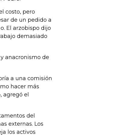
el costo, pero
esar de un pedido a
. El arzobispo dijo
trabajo demasiado
n y anacronismo de
oría a una comisión
cómo hacer más
, agregó el
rtamentos del
as externas. Los
ja los activos