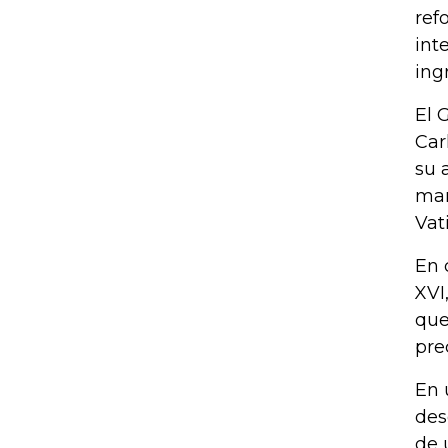
ref
int
ing
El 
Car
su 
man
Vat
En 
XVI
que
pre
En 
des
de 