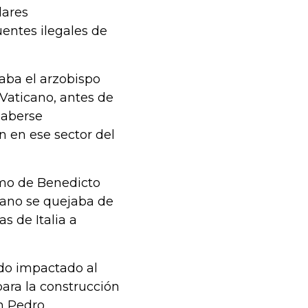
dares
uentes ilegales de
aba el arzobispo
Vaticano, antes de
haberse
n en ese sector del
omo de Benedicto
gano se quejaba de
 de Italia a
ido impactado al
ara la construcción
n Pedro.