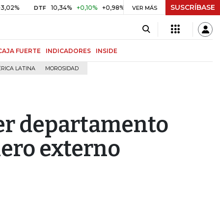
SUSCRÍBASE
10,34%
+0,10%
+0,98%
$ 416,86
+$ 0,05
+0,01%
DTF
UVR
VER MÁS
CAJA FUERTE
INDICADORES
INSIDE
RICA LATINA
MOROSIDAD
cer departamento
iero externo