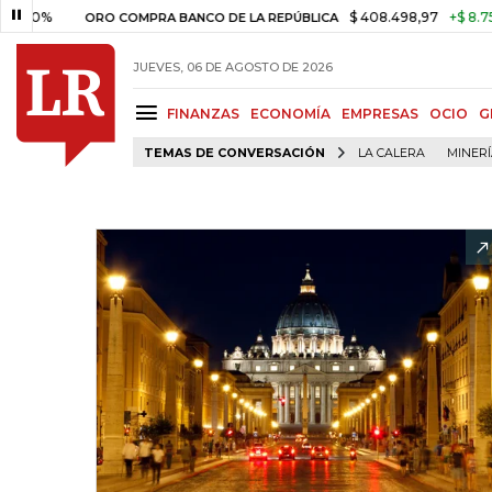
$ 408.498,97
+$ 8.753,81
+2
ORO COMPRA BANCO DE LA REPÚBLICA
JUEVES, 06 DE AGOSTO DE 2026
FINANZAS
ECONOMÍA
EMPRESAS
OCIO
G
TEMAS DE CONVERSACIÓN
LA CALERA
MINER