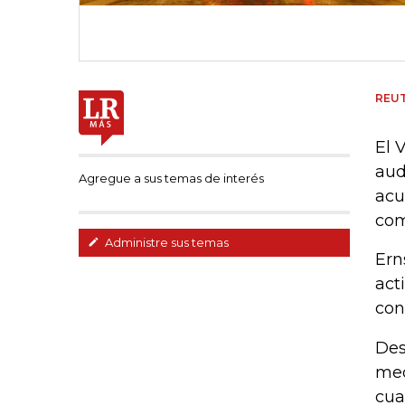
REU
El 
aud
Agregue a sus temas de interés
acu
com
Administre sus temas
Ern
act
con
Des
med
cua