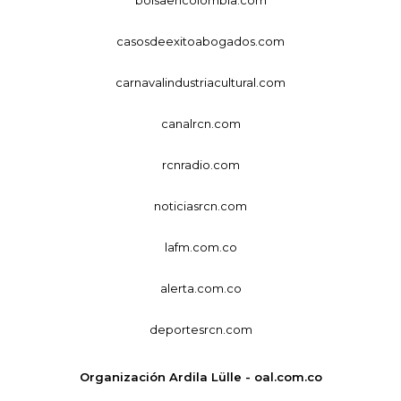
bolsaencolombia.com
casosdeexitoabogados.com
carnavalindustriacultural.com
canalrcn.com
rcnradio.com
noticiasrcn.com
lafm.com.co
alerta.com.co
deportesrcn.com
Organización Ardila Lülle - oal.com.co