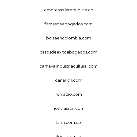
empresas.larepublica.co
firmasdeabogados.com
bolsaencolombia.com
casosdeexitoabogados.com
carnavalindustriacultural.com
canalrcn.com
rcnradio.com
noticiasrcn.com
lafm.com.co
alerta.com.co