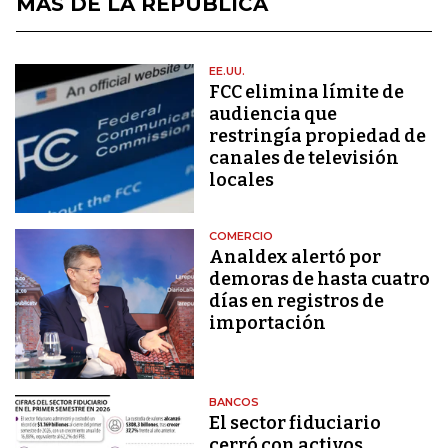
MÁS DE LA REPÚBLICA
EE.UU.
FCC elimina límite de
audiencia que
restringía propiedad de
canales de televisión
locales
COMERCIO
Analdex alertó por
demoras de hasta cuatro
días en registros de
importación
BANCOS
El sector fiduciario
cerró con activos