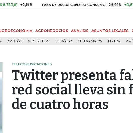
81
+2,19%
29,66%
+0,87%
+3,
TASA DE USURA CRÉDITO CONSUMO
LOBOECONOMÍA
AGRONEGOCIOS
ANÁLISIS
ASUNTOS LEGALES
ÍA
CARBÓN
VENEZUELA
PETRÓLEO
GRUPO ARGOS
EBITDA
AMÉ
TELECOMUNICACIONES
Twitter presenta fa
red social lleva sin
de cuatro horas