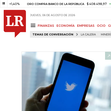
1,40%
$ 408.498,97
+$ 8.753,
ORO COMPRA BANCO DE LA REPÚBLICA
JUEVES, 06 DE AGOSTO DE 2026
FINANZAS
ECONOMÍA
EMPRESAS
OCIO
G
TEMAS DE CONVERSACIÓN
LA CALERA
MINER