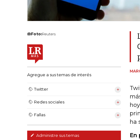
Foto:
Reuters
MAR
Agregue a sus temas de interés
Twi
Twitter
más
Redes sociales
hoy
pri
Fallas
ha 
En 
Administre sus temas