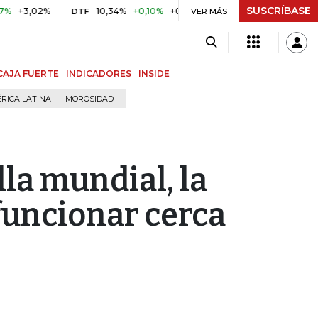
SUSCRÍBASE
02%
10,34%
+0,10%
+0,98%
$ 416,86
+$ 0,05
+0,01
DTF
UVR
VER MÁS
CAJA FUERTE
INDICADORES
INSIDE
RICA LATINA
MOROSIDAD
lla mundial, la
 funcionar cerca