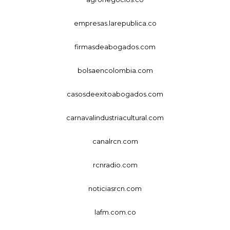
empresas.larepublica.co
firmasdeabogados.com
bolsaencolombia.com
casosdeexitoabogados.com
carnavalindustriacultural.com
canalrcn.com
rcnradio.com
noticiasrcn.com
lafm.com.co