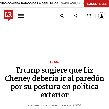
$ 408.498,97
+$ 8.753,81
+2,19%
PRA BANCO DE LA REPÚBLICA
TA
SUSCRÍBASE
EE.UU.
Trump sugiere que Liz
Cheney debería ir al paredón
por su postura en política
exterior
viernes, 1 de noviembre de 2024