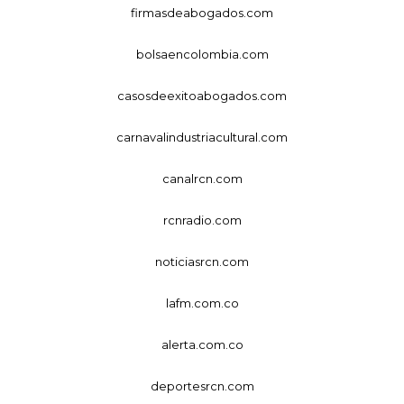
firmasdeabogados.com
bolsaencolombia.com
casosdeexitoabogados.com
carnavalindustriacultural.com
canalrcn.com
rcnradio.com
noticiasrcn.com
lafm.com.co
alerta.com.co
deportesrcn.com