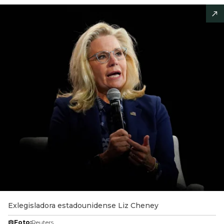
Exlegisladora estadounidense Liz Cheney
Foto:
Reuters