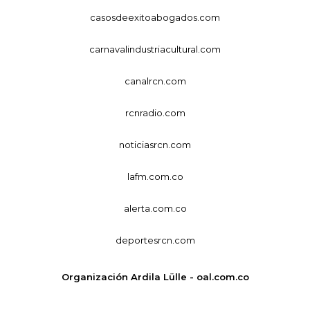
casosdeexitoabogados.com
carnavalindustriacultural.com
canalrcn.com
rcnradio.com
noticiasrcn.com
lafm.com.co
alerta.com.co
deportesrcn.com
Organización Ardila Lülle - oal.com.co