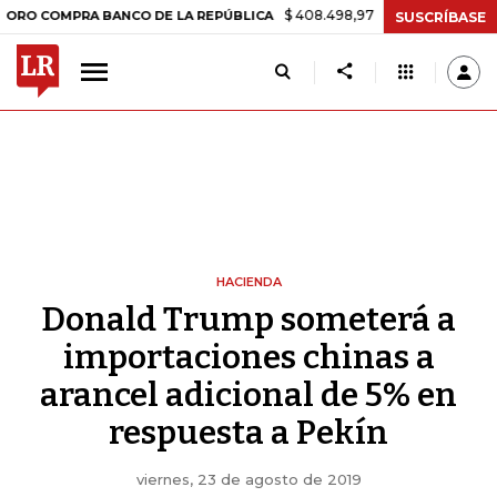
$ 408.498,97
+$ 8.753,81
+2,19%
MPRA BANCO DE LA REPÚBLICA
T
SUSCRÍBASE
HACIENDA
Donald Trump someterá a
importaciones chinas a
arancel adicional de 5% en
respuesta a Pekín
viernes, 23 de agosto de 2019