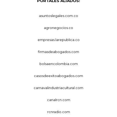
PORTALES ALIADOS:
asuntoslegales.com.co
agronegocios.co
empresas.larepublica.co
firmasdeabogados.com
bolsaencolombia.com
casosdeexitoabogados.com
carnavalindustriacultural.com
canalrcn.com
rcnradio.com