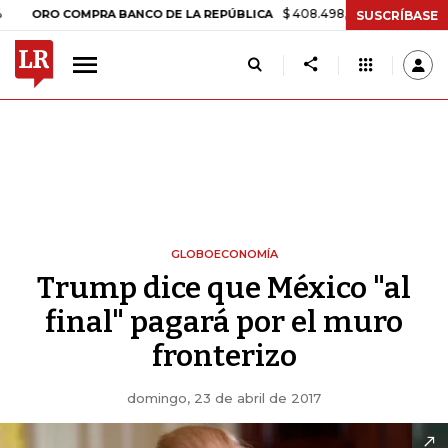
$ 408.498,97
+$ 8.753,81
+2,19%
O COMPRA BANCO DE LA REPÚBLICA
SUSCRÍBASE
GLOBOECONOMÍA
Trump dice que México "al
final" pagará por el muro
fronterizo
domingo, 23 de abril de 2017