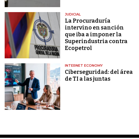
JUDICIAL
La Procuraduría
intervino en sanción
que iba a imponer la
Superindustria contra
Ecopetrol
INTERNET ECONOMY
Ciberseguridad: del área
de TI a las juntas