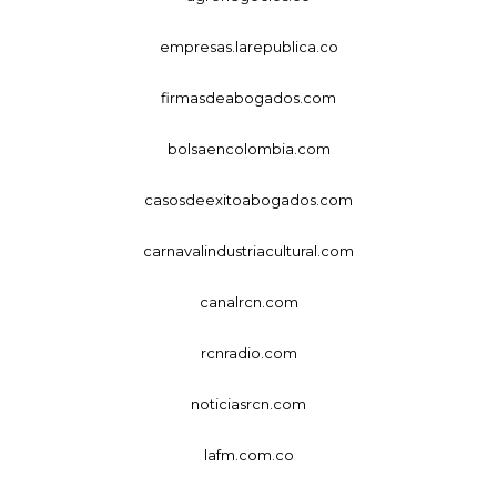
empresas.larepublica.co
firmasdeabogados.com
bolsaencolombia.com
casosdeexitoabogados.com
carnavalindustriacultural.com
canalrcn.com
rcnradio.com
noticiasrcn.com
lafm.com.co