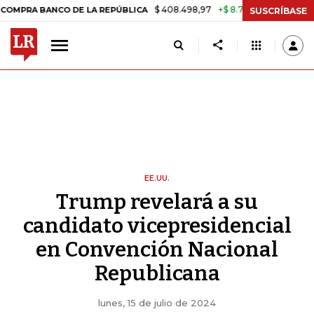
$ 408.498,97
+$ 8.753,81
+2,19%
NCO DE LA REPÚBLICA
TASA DE 
SUSCRÍBASE
EE.UU.
Trump revelará a su
candidato vicepresidencial
en Convención Nacional
Republicana
lunes, 15 de julio de 2024