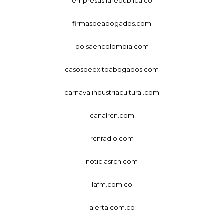
empresas.larepublica.co
firmasdeabogados.com
bolsaencolombia.com
casosdeexitoabogados.com
carnavalindustriacultural.com
canalrcn.com
rcnradio.com
noticiasrcn.com
lafm.com.co
alerta.com.co