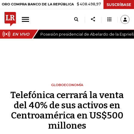
$ 408.498,97
+$ 8.753,81
+2,19%
COMPRA BANCO DE LA REPÚBLICA
SUSCRÍBASE
EN VIVO
Posesión presidencial de Abelardo de la Espriell
GLOBOECONOMÍA
Telefónica cerrará la venta
del 40% de sus activos en
Centroamérica en US$500
millones