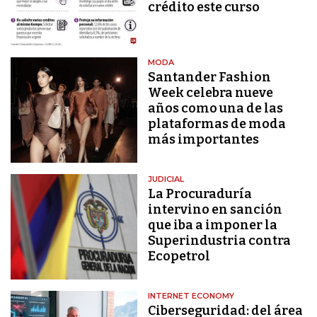
crédito este curso
MODA
Santander Fashion
Week celebra nueve
años como una de las
plataformas de moda
más importantes
JUDICIAL
La Procuraduría
intervino en sanción
que iba a imponer la
Superindustria contra
Ecopetrol
INTERNET ECONOMY
Ciberseguridad: del área