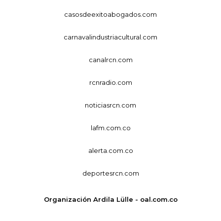
casosdeexitoabogados.com
carnavalindustriacultural.com
canalrcn.com
rcnradio.com
noticiasrcn.com
lafm.com.co
alerta.com.co
deportesrcn.com
Organización Ardila Lülle - oal.com.co