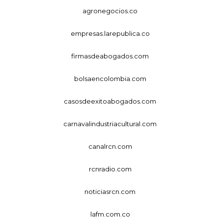
agronegocios.co
empresas.larepublica.co
firmasdeabogados.com
bolsaencolombia.com
casosdeexitoabogados.com
carnavalindustriacultural.com
canalrcn.com
rcnradio.com
noticiasrcn.com
lafm.com.co