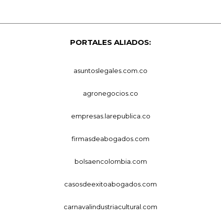
PORTALES ALIADOS:
asuntoslegales.com.co
agronegocios.co
empresas.larepublica.co
firmasdeabogados.com
bolsaencolombia.com
casosdeexitoabogados.com
carnavalindustriacultural.com