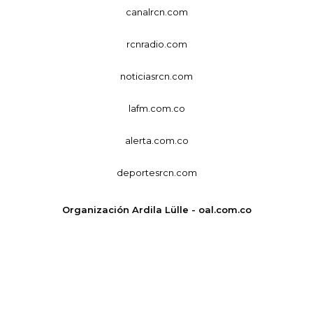
canalrcn.com
rcnradio.com
noticiasrcn.com
lafm.com.co
alerta.com.co
deportesrcn.com
Organización Ardila Lülle - oal.com.co