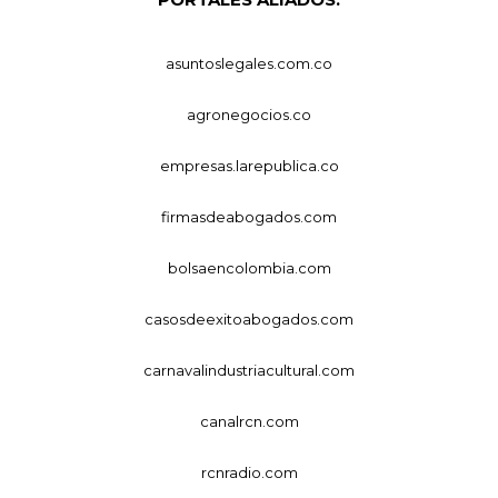
asuntoslegales.com.co
agronegocios.co
empresas.larepublica.co
firmasdeabogados.com
bolsaencolombia.com
casosdeexitoabogados.com
carnavalindustriacultural.com
canalrcn.com
rcnradio.com