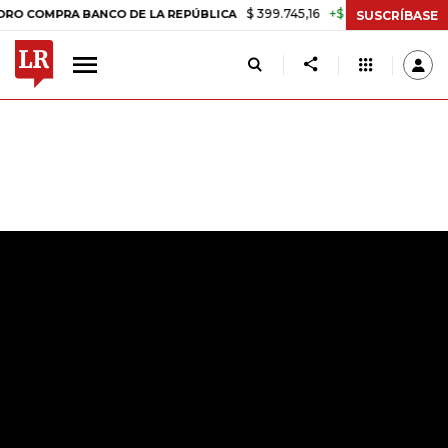
$ 399.745,16
+$ 2.295,71
+0,58%
PRA BANCO DE LA REPÚBLICA
TA
SUSCRÍBASE