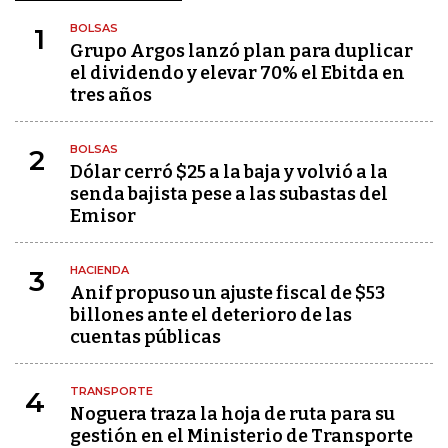
BOLSAS
1
Grupo Argos lanzó plan para duplicar
el dividendo y elevar 70% el Ebitda en
tres años
BOLSAS
2
Dólar cerró $25 a la baja y volvió a la
senda bajista pese a las subastas del
Emisor
HACIENDA
3
Anif propuso un ajuste fiscal de $53
billones ante el deterioro de las
cuentas públicas
TRANSPORTE
4
Noguera traza la hoja de ruta para su
gestión en el Ministerio de Transporte