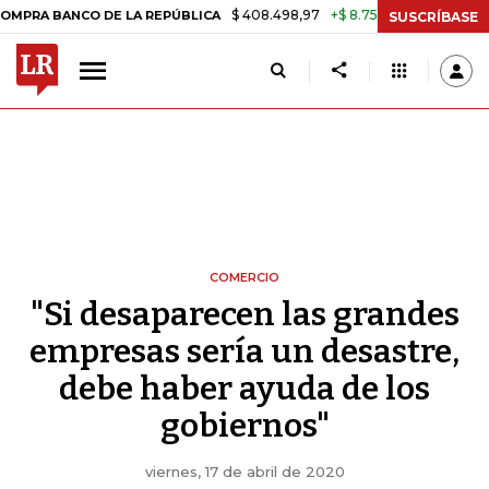
$ 408.498,97
+$ 8.753,81
+2,19%
NCO DE LA REPÚBLICA
TASA DE 
SUSCRÍBASE
COMERCIO
"Si desaparecen las grandes
empresas sería un desastre,
debe haber ayuda de los
gobiernos"
viernes, 17 de abril de 2020