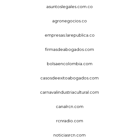
asuntoslegales.com.co
agronegocios.co
empresas.larepublica.co
firmasdeabogados.com
bolsaencolombia.com
casosdeexitoabogados.com
carnavalindustriacultural.com
canalrcn.com
rcnradio.com
noticiasrcn.com