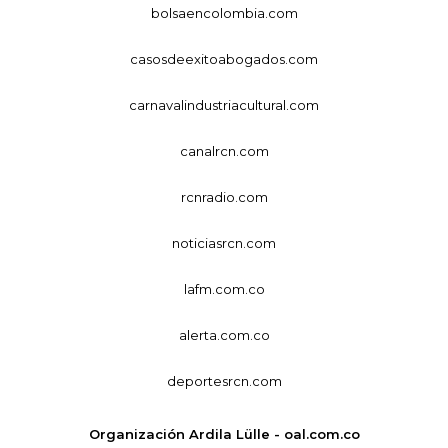
bolsaencolombia.com
casosdeexitoabogados.com
carnavalindustriacultural.com
canalrcn.com
rcnradio.com
noticiasrcn.com
lafm.com.co
alerta.com.co
deportesrcn.com
Organización Ardila Lülle - oal.com.co