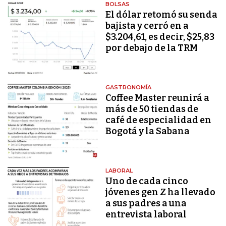
BOLSAS
El dólar retomó su senda
bajista y cerró en a
$3.204,61, es decir, $25,83
por debajo de la TRM
GASTRONOMÍA
Coffee Master reunirá a
más de 50 tiendas de
café de especialidad en
Bogotá y la Sabana
LABORAL
Uno de cada cinco
jóvenes gen Z ha llevado
a sus padres a una
entrevista laboral