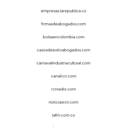
empresas.larepublica.co
firmasdeabogados.com
bolsaencolombia.com
casosdeexitoabogados.com
carnavalindustriacultural.com
canalrcn.com
rcnradio.com
noticiasrcn.com
lafm.com.co