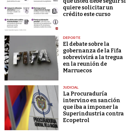
que usted debe seguir si
quiere solicitar un
crédito este curso
DEPORTE
El debate sobre la
gobernanza de la Fifa
sobrevivirá a la tregua
en la reunión de
Marruecos
JUDICIAL
La Procuraduría
intervino en sanción
que iba a imponer la
Superindustria contra
Ecopetrol