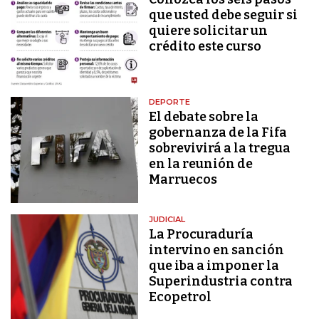
que usted debe seguir si
quiere solicitar un
crédito este curso
DEPORTE
El debate sobre la
gobernanza de la Fifa
sobrevivirá a la tregua
en la reunión de
Marruecos
JUDICIAL
La Procuraduría
intervino en sanción
que iba a imponer la
Superindustria contra
Ecopetrol