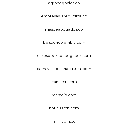
agronegocios.co
empresas.larepublica.co
firmasdeabogados.com
bolsaencolombia.com
casosdeexitoabogados.com
carnavalindustriacultural.com
canalrcn.com
rcnradio.com
noticiasrcn.com
lafm.com.co