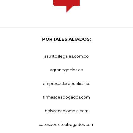
PORTALES ALIADOS:
asuntoslegales.com.co
agronegocios.co
empresas.larepublica.co
firmasdeabogados.com
bolsaencolombia.com
casosdeexitoabogados.com