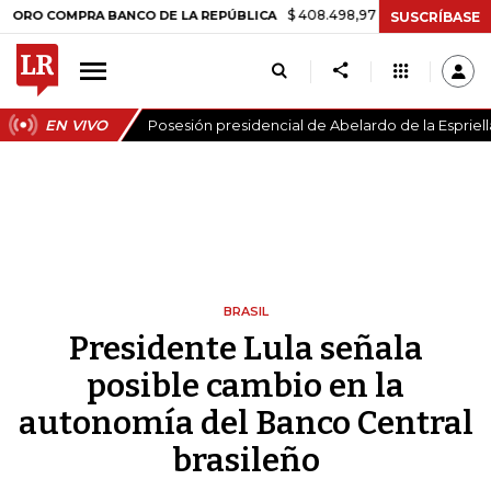
$ 408.498,97
+$ 8.753,81
+2,19%
OMPRA BANCO DE LA REPÚBLICA
SUSCRÍBASE
EN VIVO
Posesión presidencial de Abelardo de la Espriell
BRASIL
Presidente Lula señala
posible cambio en la
autonomía del Banco Central
brasileño