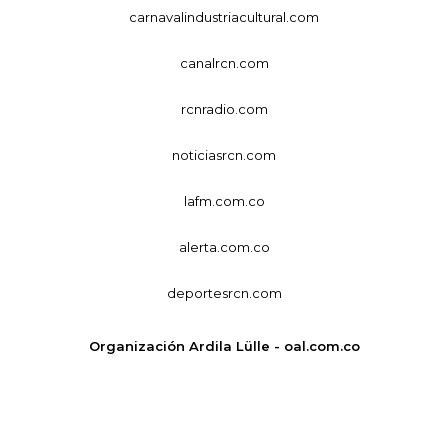
carnavalindustriacultural.com
canalrcn.com
rcnradio.com
noticiasrcn.com
lafm.com.co
alerta.com.co
deportesrcn.com
Organización Ardila Lülle - oal.com.co