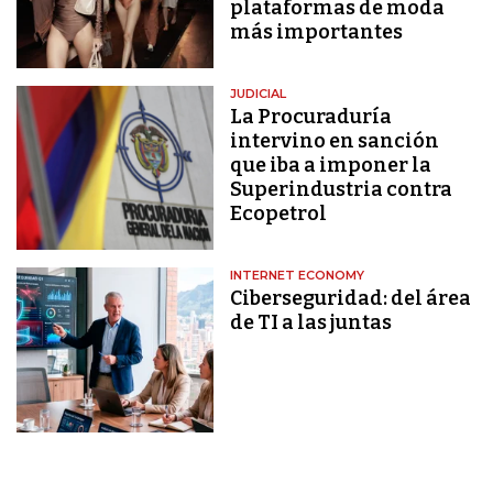
plataformas de moda
más importantes
JUDICIAL
La Procuraduría
intervino en sanción
que iba a imponer la
Superindustria contra
Ecopetrol
INTERNET ECONOMY
Ciberseguridad: del área
de TI a las juntas