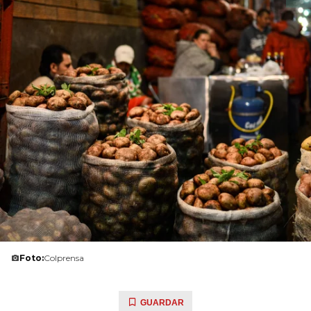
Foto:
Colprensa
GUARDAR