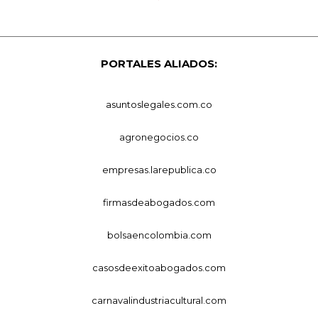
PORTALES ALIADOS:
asuntoslegales.com.co
agronegocios.co
empresas.larepublica.co
firmasdeabogados.com
bolsaencolombia.com
casosdeexitoabogados.com
carnavalindustriacultural.com