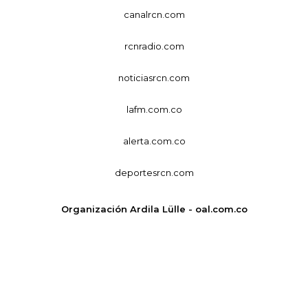
canalrcn.com
rcnradio.com
noticiasrcn.com
lafm.com.co
alerta.com.co
deportesrcn.com
Organización Ardila Lülle - oal.com.co