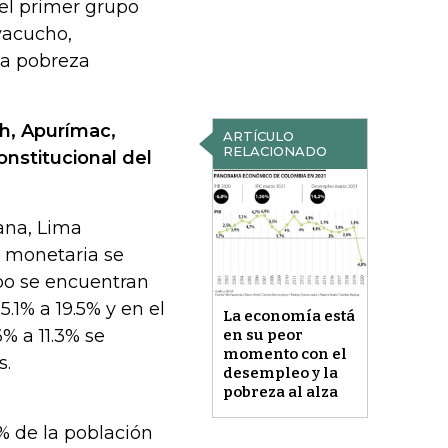
el primer grupo
yacucho,
ya pobreza
h, Apurímac,
ARTÍCULO
RELACIONADO
onstitucional del
ana, Lima
a monetaria se
upo se encuentran
1% a 19.5% y en el
La economía está
% a 11.3% se
en su peor
momento con el
s.
desempleo y la
pobreza al alza
% de la población