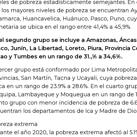
eles de pobreza estadísticamente semejantes. En 
 los mayores niveles de pobreza se encuentran A
amarca, Huancavelica, Huánuco, Pasco, Puno, cu
etaria se ubica en el rango entre 41,4% a 45,9%.
el segundo grupo se incluye a Amazonas, Áncas
co, Junín, La Libertad, Loreto, Piura, Provincia C
lao y Tumbes en un rango de 31.,% a 34,6%.
tercer grupo está conformado por Lima Metropolit
vincias, San Martín, Tacna y Ucayali, cuya pobrez
ca en un rango de 23.9% a 28.6%. En el cuarto gr
quipa, Lambayeque y Moquegua en un rango de 15.
nto grupo con menor incidencia de pobreza de 6.6
uentran los departamentos de Ica y Madre de Dio
reza extrema
ante el año 2020, la pobreza extrema afectó al 5.1