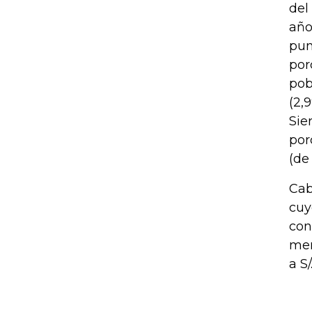
del
año
pun
por
pob
(2,
Sie
por
(de
Cab
cuy
con
men
a S