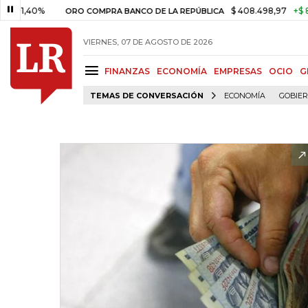
0%
$ 408.498,97
+$ 8.753,81
ORO COMPRA BANCO DE LA REPÚBLICA
VIERNES, 07 DE AGOSTO DE 2026
FINANZAS
ECONOMÍA
EMPRESAS
OCIO
G
TEMAS DE CONVERSACIÓN
ECONOMÍA
GOBIE