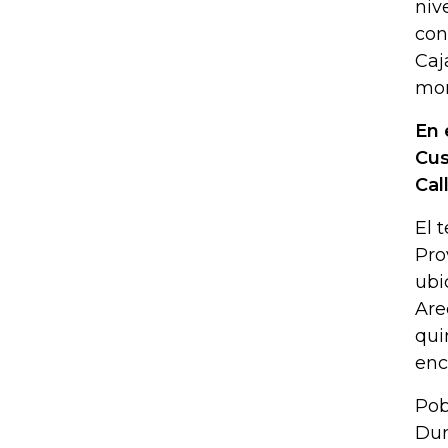
niv
con
Caj
mon
En 
Cus
Cal
El 
Pro
ubi
Are
qui
enc
Pob
Dur