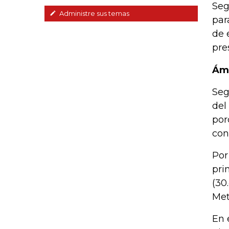
Seg
Administre sus temas
par
de 
pre
Ámb
Seg
del
por
con
Por
pri
(30
Met
En 