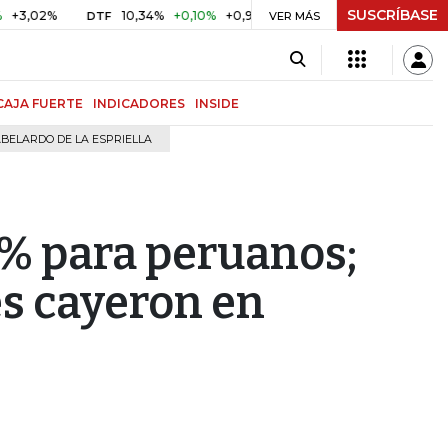
SUSCRÍBASE
%
10,34%
+0,10%
+0,98%
$ 416,91
+$ 0,05
+0,01%
DTF
UVR
VER MÁS
CAJA FUERTE
INDICADORES
INSIDE
BELARDO DE LA ESPRIELLA
0% para peruanos;
es cayeron en