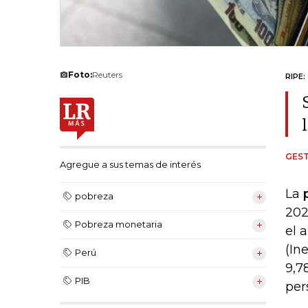
Foto:
Reuters
RIPE:
GEST
Agregue a sus temas de interés
La
p
pobreza
202
Pobreza monetaria
el 
(In
Perú
9,7
PIB
per