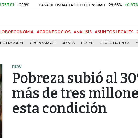
+2,19%
29,66%
+0,87%
+3,02
TASA DE USURA CRÉDITO CONSUMO
LOBOECONOMÍA
AGRONEGOCIOS
ANÁLISIS
ASUNTOS LEGALES
RNO NACIONAL
GRUPO ARGOS
ODINSA
HOGAR
GRUPO NUTRESA
A
PERÚ
Pobreza subió al 3
más de tres millon
esta condición