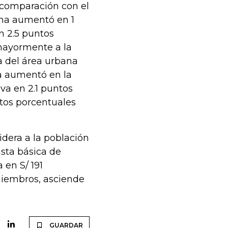
 comparación con el
ema aumentó en 1
n 2.5 puntos
mayormente a la
a del área urbana
ma aumentó en la
lva en 2.1 puntos
ntos porcentuales
dera a la población
asta básica de
 en S/ 191
miembros, asciende
GUARDAR