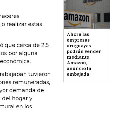
ehaceres
o realizar estas
Ahora las
empresas
 que cerca de 2,5
uruguayas
podrán vender
ios por alguna
mediante
s económica.
Amazon,
anunció la
trabajaban tuvieron
embajada
iones remuneradas,
ayor demanda de
s del hogar y
tural en los