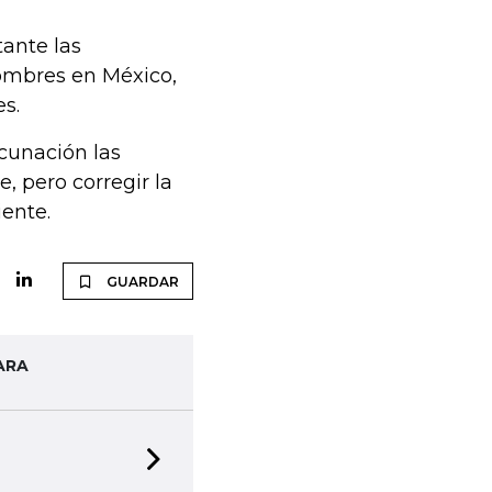
ante las
hombres en México,
es.
cunación las
, pero corregir la
ente.
GUARDAR
ARA
Next slide