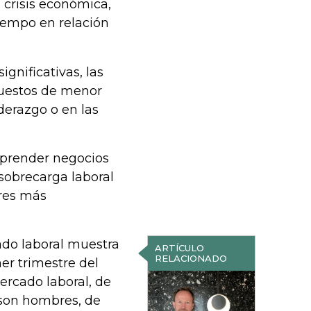
 crisis económica,
tiempo en relación
gnificativas, las
uestos de menor
iderazgo o en las
prender negocios
sobrecarga laboral
ores más
ado laboral muestra
ARTÍCULO
RELACIONADO
er trimestre del
ercado laboral, de
 son hombres, de