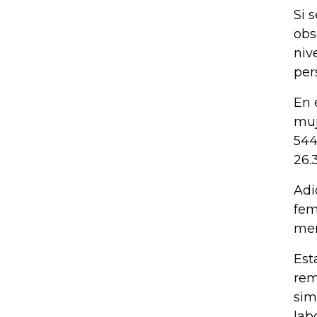
Si 
obs
niv
per
En 
muj
544
26.
Adi
fem
men
Est
rem
sim
labo