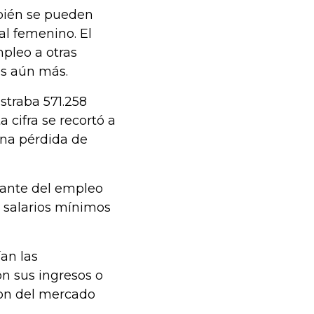
mbién se pueden
al femenino. El
pleo a otras
es aún más.
istraba 571.258
 cifra se recortó a
una pérdida de
tante del empleo
 salarios mínimos
an las
on sus ingresos o
ron del mercado