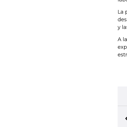
La 
des
y l
A l
exp
est