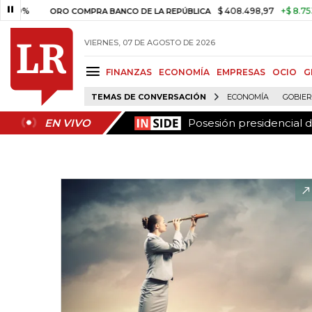
Posesión presidencial 
EN VIVO
$ 408.498,97
+$ 8.753,81
+2,
ORO COMPRA BANCO DE LA REPÚBLICA
VIERNES, 07 DE AGOSTO DE 2026
FINANZAS
ECONOMÍA
EMPRESAS
OCIO
G
TEMAS DE CONVERSACIÓN
ECONOMÍA
GOBIE
Posesión presidencial 
EN VIVO