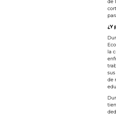
de 
cor
par
¿Y 
Dur
Eco
la 
enf
tra
sus
de 
edu
Dur
tie
ded