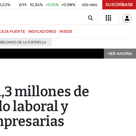
SUSCRÍBASE
VER AHORA
10,34%
+0,10%
+0,98%
$ 416,91
+$ 0,05
+0,01%
DTF
UVR
VER MÁS
B
CAJA FUERTE
INDICADORES
INSIDE
BELARDO DE LA ESPRIELLA
VER AHORA
,3 millones de
o laboral y
mpresarias