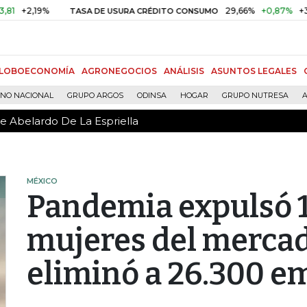
de Abelardo De La Espriella
19%
29,66%
+0,87%
+3,02%
TASA DE USURA CRÉDITO CONSUMO
LOBOECONOMÍA
AGRONEGOCIOS
ANÁLISIS
ASUNTOS LEGALES
RNO NACIONAL
GRUPO ARGOS
ODINSA
HOGAR
GRUPO NUTRESA
A
de Abelardo De La Espriella
MÉXICO
Pandemia expulsó 1
mujeres del mercad
eliminó a 26.300 e