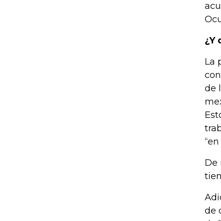
acu
Ocu
¿Y 
La 
con
de 
mex
Est
tra
“en
De 
tie
Adi
de 