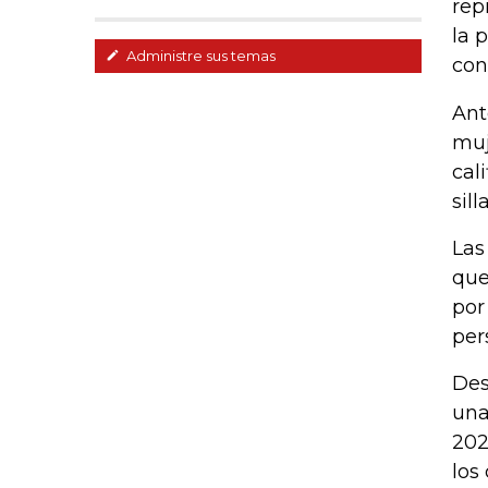
rep
la 
Administre sus temas
con
Ant
muj
cal
sill
Las
que
por
per
Des
una
202
los