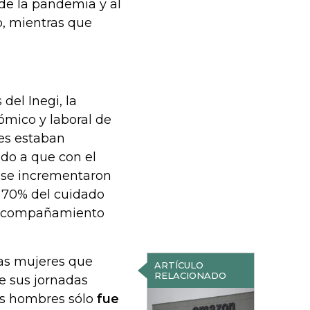
de la pandemia y al
o, mientras que
?
del Inegi, la
ómico y laboral de
res estaban
ido a que con el
, se incrementaron
e 70% del cuidado
l acompañamiento
las mujeres que
ARTÍCULO
RELACIONADO
e sus jornadas
os hombres sólo
fue