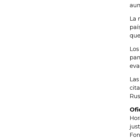
aum
La 
paí
que
Los
pan
eva
Las
cit
Rus
Ofi
Hor
jus
Fon