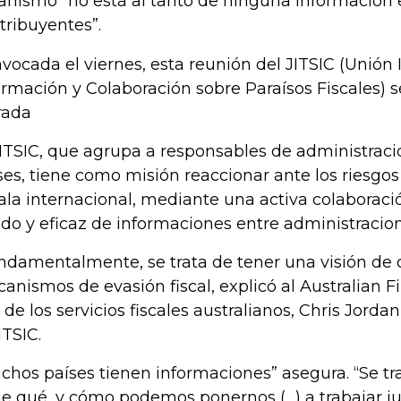
anismo “no está al tanto de ninguna información 
tribuyentes”.
vocada el viernes, esta reunión del JITSIC (Unión 
ormación y Colaboración sobre Paraísos Fiscales) s
rada
JITSIC, que agrupa a responsables de administraci
ses, tiene como misión reaccionar ante los riesgos 
ala internacional, mediante una activa colaboraci
ido y eficaz de informaciones entre administracion
ndamentalmente, se trata de tener una visión de 
anismos de evasión fiscal, explicó al Australian F
e de los servicios fiscales australianos, Chris Jorda
ITSIC.
chos países tienen informaciones” asegura. “Se tr
ne qué, y cómo podemos ponernos (…) a trabajar ju