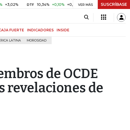
SUSCRÍBASE
2%
10,34%
+0,10%
+0,98%
$ 416,86
+$ 0,05
+0,01%
DTF
UVR
VER MÁS
CAJA FUERTE
INDICADORES
INSIDE
RICA LATINA
MOROSIDAD
iembros de OCDE
s revelaciones de