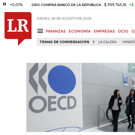
,01%
$ 399.745,16
+$ 2.295,71
ORO COMPRA BANCO DE LA REPÚBLICA
JUEVES, 06 DE AGOSTO DE 2026
FINANZAS
ECONOMÍA
EMPRESAS
OCIO
G
TEMAS DE CONVERSACIÓN
LA CALERA
MINER