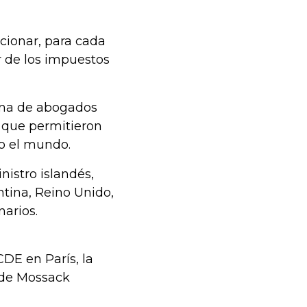
cionar, para cada
r de los impuestos
rma de abogados
que permitieron
o el mundo.
nistro islandés,
ntina, Reino Unido,
narios.
DE en París, la
o de Mossack