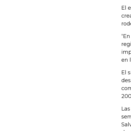
El 
cre
rod
“En
reg
imp
en l
El 
des
com
200
Las
sem
Sal