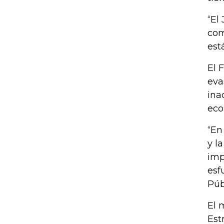
“El
com
est
El 
eva
ina
eco
“En
y l
imp
esf
Púb
El 
Est