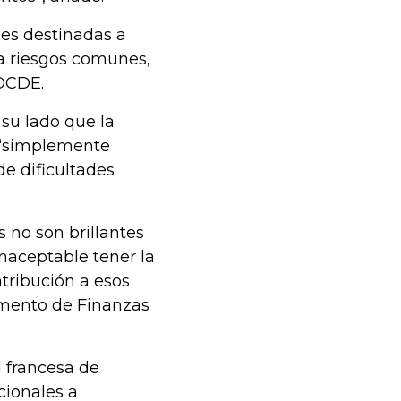
les destinadas a
a riesgos comunes,
 OCDE.
 su lado que la
s “simplemente
de dificultades
 no son brillantes
naceptable tener la
tribución a esos
tamento de Finanzas
 francesa de
cionales a