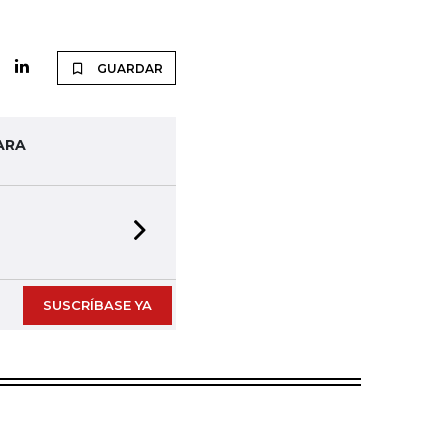
GUARDAR
ARA
Next slide
SUSCRÍBASE YA