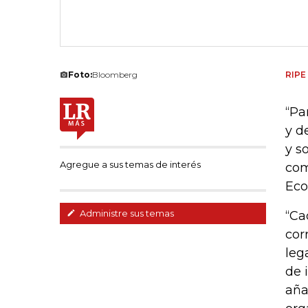
Foto:
Bloomberg
RIPE
“Pa
y d
y s
Agregue a sus temas de interés
com
Eco
Administre sus temas
“Ca
cor
leg
de 
aña