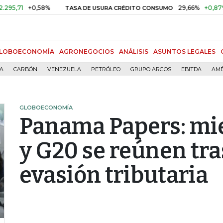
+0,58%
29,66%
+0,87%
+3,0
TASA DE USURA CRÉDITO CONSUMO
LOBOECONOMÍA
AGRONEGOCIOS
ANÁLISIS
ASUNTOS LEGALES
ÍA
CARBÓN
VENEZUELA
PETRÓLEO
GRUPO ARGOS
EBITDA
AMÉ
GLOBOECONOMÍA
Panama Papers: m
y G20 se reúnen tra
evasión tributaria