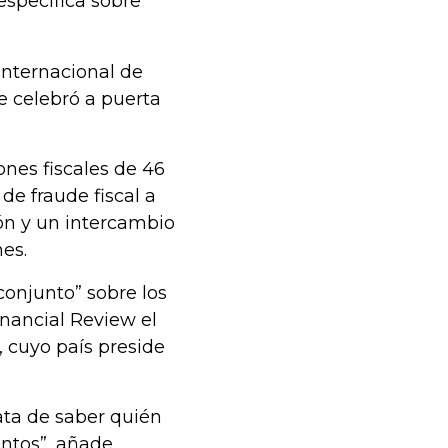
específica sobre
Internacional de
e celebró a puerta
ones fiscales de 46
de fraude fiscal a
ón y un intercambio
es.
conjunto” sobre los
inancial Review el
n, cuyo país preside
ata de saber quién
ntos”, añade.