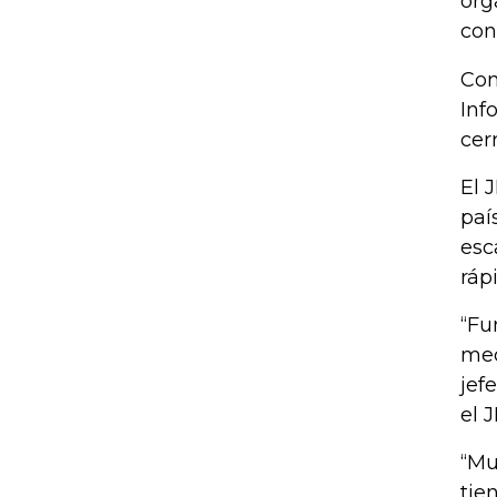
org
con
Con
Inf
cer
El 
paí
esc
ráp
“Fu
mec
jef
el J
“Mu
tie