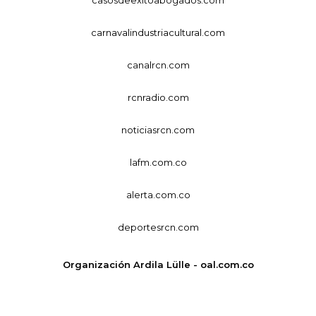
carnavalindustriacultural.com
canalrcn.com
rcnradio.com
noticiasrcn.com
lafm.com.co
alerta.com.co
deportesrcn.com
Organización Ardila Lülle - oal.com.co