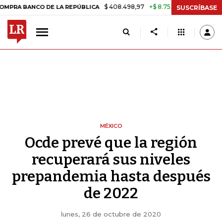
$ 408.498,97
+$ 8.753,81
+2,19%
BANCO DE LA REPÚBLICA
TASA D
SUSCRÍBASE
MÉXICO
Ocde prevé que la región
recuperará sus niveles
prepandemia hasta después
de 2022
lunes, 26 de octubre de 2020