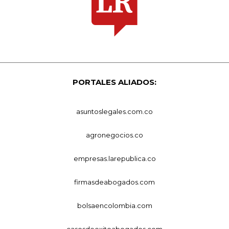
PORTALES ALIADOS:
asuntoslegales.com.co
agronegocios.co
empresas.larepublica.co
firmasdeabogados.com
bolsaencolombia.com
casosdeexitoabogados.com