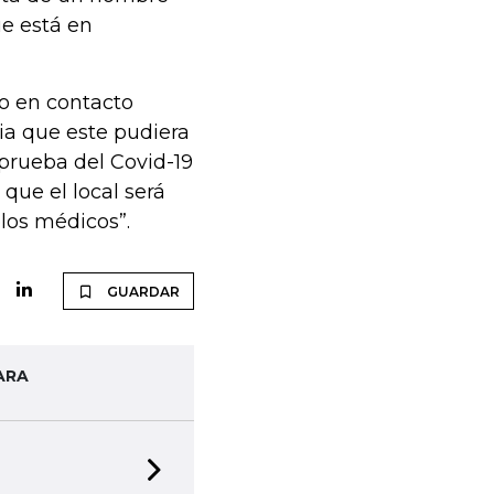
ue está en
do en contacto
ia que este pudiera
 prueba del Covid-19
 que el local será
los médicos”.
GUARDAR
ARA
Next slide