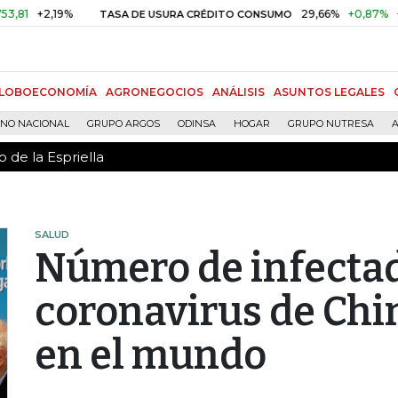
 de la Espriella
2,19%
29,66%
+0,87%
+3,02%
TASA DE USURA CRÉDITO CONSUMO
LOBOECONOMÍA
AGRONEGOCIOS
ANÁLISIS
ASUNTOS LEGALES
RNO NACIONAL
GRUPO ARGOS
ODINSA
HOGAR
GRUPO NUTRESA
A
 de la Espriella
SALUD
Número de infectad
coronavirus de Chin
en el mundo