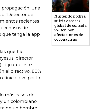
a propagación. Una
pp, ‘Detector de
Nintendo podría
imientos recientes
sufrir escasez
global de consola
ospechosos de
Switch por
uo que tenga la app
afectaciones de
coronavirus
das que ha
yesus, director
, dijo que este
n el directivo, 80%
clínico leve por lo
ndo más casos de
hay un colombiano
rata de un hombre