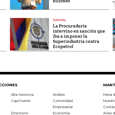
billones
JUDICIAL
La Procuraduría
intervino en sanción que
iba a imponer la
Superindustria contra
Ecopetrol
CCIONES
MANT
Alta Gerencia
Análisis
Mesa d
Caja Fuerte
Comunidad
Nuestr
Empresarial
Contác
Directorio
Economía
Aviso 