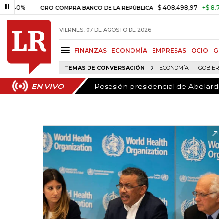
Posesión presidencial de Abelardo
EN VIVO
%
$ 408.498,97
+$ 8.753,81
+
ORO COMPRA BANCO DE LA REPÚBLICA
VIERNES, 07 DE AGOSTO DE 2026
FINANZAS
ECONOMÍA
EMPRESAS
OCIO
G
TEMAS DE CONVERSACIÓN
ECONOMÍA
GOBIE
Posesión presidencial de Abelardo
EN VIVO