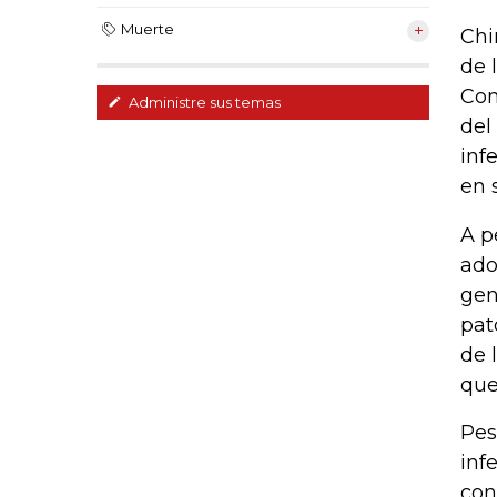
Muerte
Chi
de 
Con
Administre sus temas
del
inf
en 
A p
ado
gen
pat
de 
que
Pes
inf
con