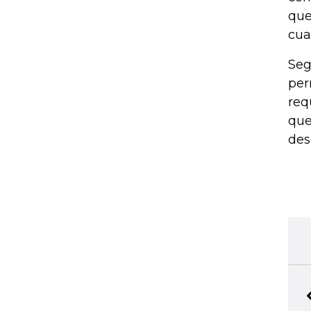
que
cua
Seg
per
req
que
des