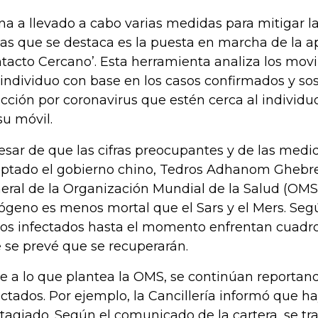
na a llevado a cabo varias medidas para mitigar l
las que se destaca es la puesta en marcha de la a
tacto Cercano’. Esta herramienta analiza los mov
 individuo con base en los casos confirmados y s
ección por coronavirus que estén cerca al individ
su móvil.
esar de que las cifras preocupantes y de las medi
ptado el gobierno chino, Tedros Adhanom Ghebre
eral de la Organización Mundial de la Salud (OMS)
ógeno es menos mortal que el Sars y el Mers. Segú
los infectados hasta el momento enfrentan cuadro 
 se prevé que se recuperarán.
e a lo que plantea la OMS, se continúan reporta
ectados. Por ejemplo, la Cancillería informó que 
tagiado. Según el comunicado de la cartera, se t