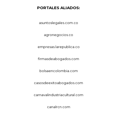
PORTALES ALIADOS:
asuntoslegales.com.co
agronegocios.co
empresas.larepublica.co
firmasdeabogados.com
bolsaencolombia.com
casosdeexitoabogados.com
carnavalindustriacultural.com
canalrcn.com