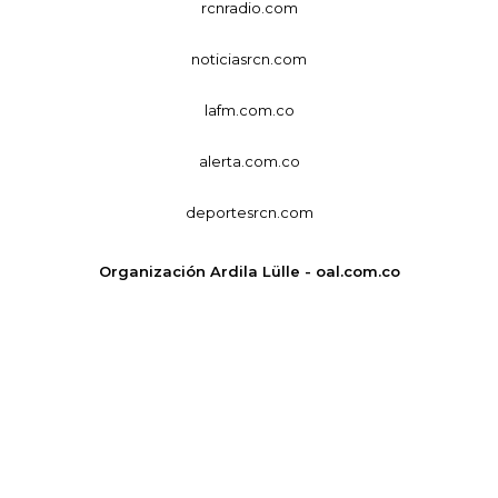
rcnradio.com
noticiasrcn.com
lafm.com.co
alerta.com.co
deportesrcn.com
Organización Ardila Lülle - oal.com.co