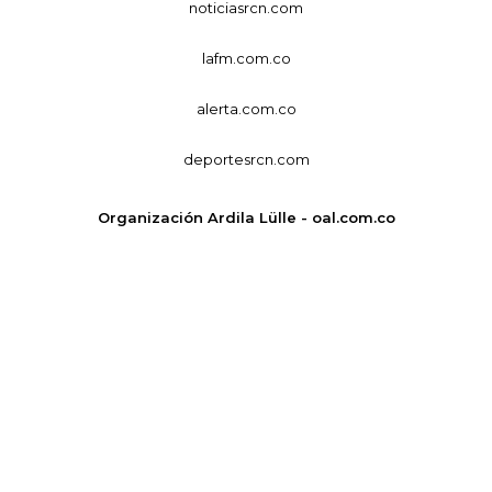
noticiasrcn.com
lafm.com.co
alerta.com.co
deportesrcn.com
Organización Ardila Lülle - oal.com.co