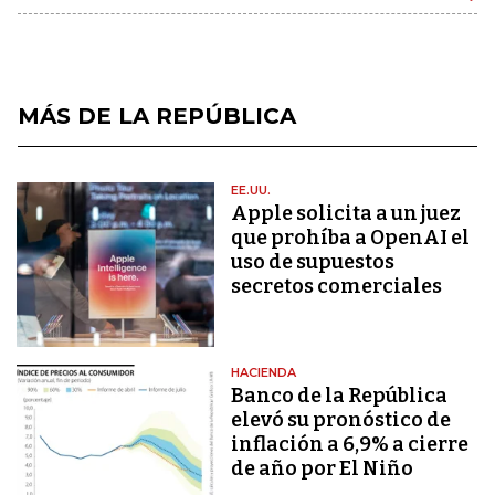
MÁS DE LA REPÚBLICA
EE.UU.
Apple solicita a un juez
que prohíba a OpenAI el
uso de supuestos
secretos comerciales
HACIENDA
Banco de la República
elevó su pronóstico de
inflación a 6,9% a cierre
de año por El Niño