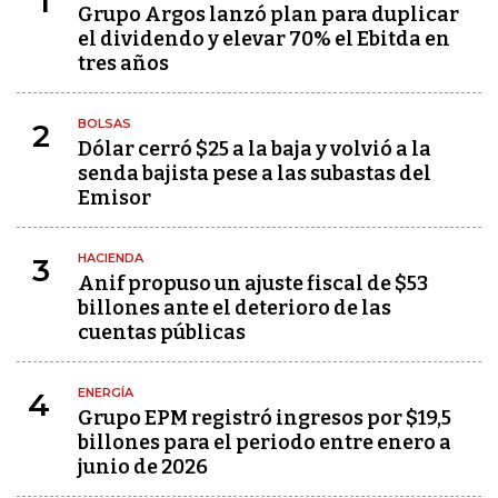
1
Grupo Argos lanzó plan para duplicar
el dividendo y elevar 70% el Ebitda en
tres años
BOLSAS
2
Dólar cerró $25 a la baja y volvió a la
senda bajista pese a las subastas del
Emisor
HACIENDA
3
Anif propuso un ajuste fiscal de $53
billones ante el deterioro de las
cuentas públicas
ENERGÍA
4
Grupo EPM registró ingresos por $19,5
billones para el periodo entre enero a
junio de 2026