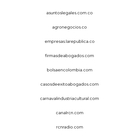
asuntoslegales.com.co
agronegocios.co
empresas.larepublica.co
firmasdeabogados.com
bolsaencolombia.com
casosdeexitoabogados.com
carnavalindustriacultural.com
canalrcn.com
rcnradio.com