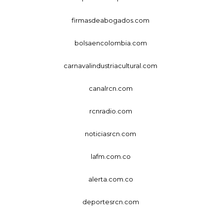
firmasdeabogados.com
bolsaencolombia.com
carnavalindustriacultural.com
canalrcn.com
rcnradio.com
noticiasrcn.com
lafm.com.co
alerta.com.co
deportesrcn.com