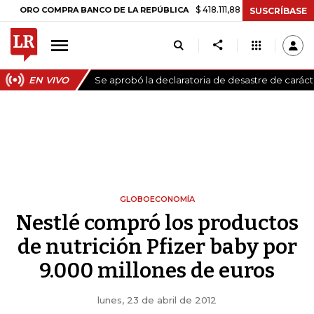
$ 418.111,88
+$ 9.612,91
+2,35%
 COMPRA BANCO DE LA REPÚBLICA
SUSCRÍBASE
EN VIVO
Se aprobó la declaratoria de desastre de carác
GLOBOECONOMÍA
Nestlé compró los productos
de nutrición Pfizer baby por
9.000 millones de euros
lunes, 23 de abril de 2012