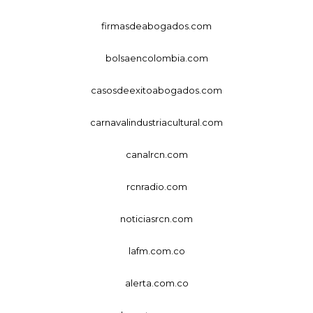
firmasdeabogados.com
bolsaencolombia.com
casosdeexitoabogados.com
carnavalindustriacultural.com
canalrcn.com
rcnradio.com
noticiasrcn.com
lafm.com.co
alerta.com.co