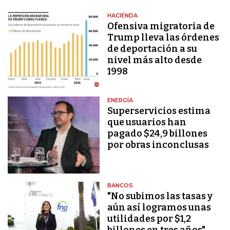
HACIENDA
Ofensiva migratoria de
Trump lleva las órdenes
de deportación a su
nivel más alto desde
1998
ENERGÍA
Superservicios estima
que usuarios han
pagado $24,9 billones
por obras inconclusas
BANCOS
"No subimos las tasas y
aún así logramos unas
utilidades por $1,2
billones en tres años"