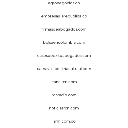
agronegocios.co
empresas.larepublica.co
firmasdeabogados.com
bolsaencolombia.com
casosdeexitoabogados.com
carnavalindustriacultural.com
canalrcn.com
rcnradio.com
noticiasrcn.com
lafm.com.co