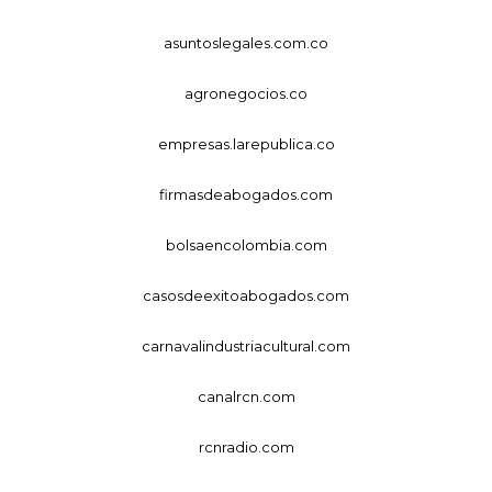
asuntoslegales.com.co
agronegocios.co
empresas.larepublica.co
firmasdeabogados.com
bolsaencolombia.com
casosdeexitoabogados.com
carnavalindustriacultural.com
canalrcn.com
rcnradio.com