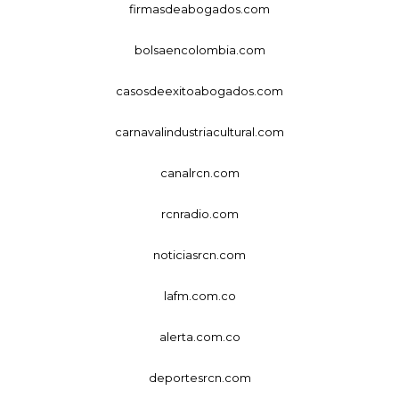
firmasdeabogados.com
bolsaencolombia.com
casosdeexitoabogados.com
carnavalindustriacultural.com
canalrcn.com
rcnradio.com
noticiasrcn.com
lafm.com.co
alerta.com.co
deportesrcn.com