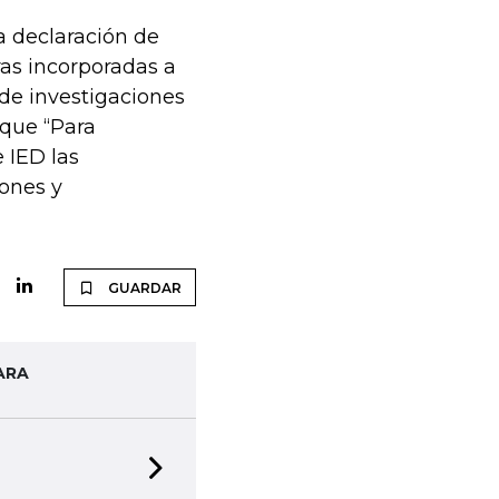
a declaración de
ras incorporadas a
 de investigaciones
 que “Para
e IED las
iones y
GUARDAR
ARA
Next slide