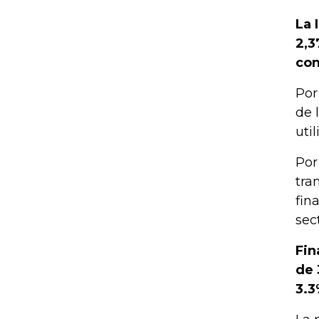
La 
2,3
con
Por
de 
uti
Por
tra
fin
sec
Fin
de 
3.3