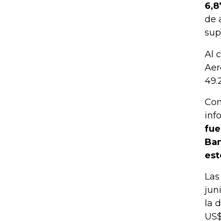
6,8
de 
sup
Al 
Aer
49.
Com
inf
fue
Ban
est
Las
jun
la 
US$