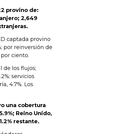
22 provino de:
anjero; 2,649
tranjeras.
IED captada provino
; por reinversión de
 por ciento.
de los flujos;
2%; servicios
ía, 4.7%. Los
vo una cobertura
5.9%; Reino Unido,
1.2% restante.