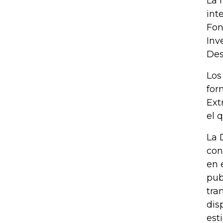
La 
int
Fon
Inv
Des
Los
for
Ext
el 
La 
con
en 
pub
tra
dis
est