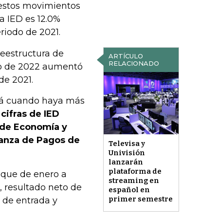
 estos movimientos
a IED es 12.0%
riodo de 2021.
reestructura de
ARTÍCULO
RELACIONADO
io de 2022 aumentó
de 2021.
ará cuando haya más
 cifras de IED
 de Economía y
lanza de Pagos de
Televisa y
Univisión
lanzarán
plataforma de
n que de enero a
streaming en
, resultado neto de
español en
primer semestre
s de entrada y