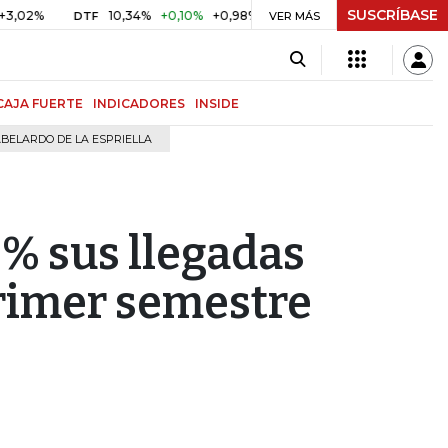
SUSCRÍBASE
10,34%
+0,10%
+0,98%
$ 416,91
+$ 0,05
+0,01%
DTF
UVR
VER MÁS
CAJA FUERTE
INDICADORES
INSIDE
BELARDO DE LA ESPRIELLA
% sus llegadas
primer semestre