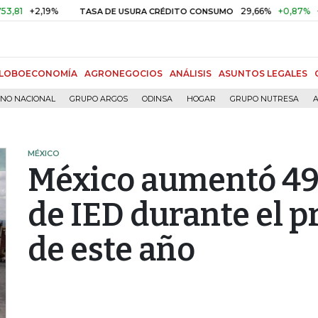
2,19%
29,66%
+0,87%
+3,02%
TASA DE USURA CRÉDITO CONSUMO
LOBOECONOMÍA
AGRONEGOCIOS
ANÁLISIS
ASUNTOS LEGALES
RNO NACIONAL
GRUPO ARGOS
ODINSA
HOGAR
GRUPO NUTRESA
A
MÉXICO
México aumentó 49
de IED durante el 
de este año