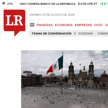
$ 408.498,97
+$ 8.753,81
+
ORO COMPRA BANCO DE LA REPÚBLICA
VIERNES, 07 DE AGOSTO DE 2026
FINANZAS
ECONOMÍA
EMPRESAS
OCIO
G
TEMAS DE CONVERSACIÓN
ECONOMÍA
GOBIE