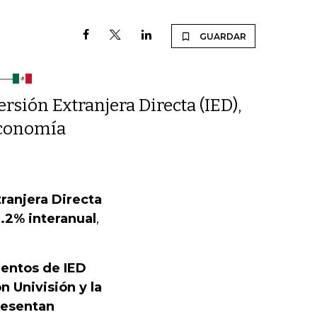
GUARDAR
ersión Extranjera Directa (IED),
Economía
ranjera Directa
9.2% interanual
,
ientos de IED
n Univisión y la
resentan