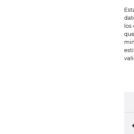
Est
dat
los
que
min
est
val