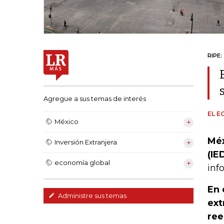
RIPE:
Agregue a sus temas de interés
EL E
México
Méx
Inversión Extranjera
(IE
economía global
inf
En 
Administre sus temas
ext
ree