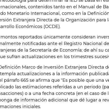
metodología para determinar la IED se basa en e
ernacionales, contenidos tanto en el Manual de B
do Monetario Internacional, como en la Definició
ersión Extranjera Directa de la Organización para 
arrollo Económicos (OCDE).
 montos reportados únicamente consideran invers
malmente notificadas ante el Registro Nacional de
ranjeras de la Secretaría de Economía; de ahí su c
que sufran actualizaciones en los trimestres sucesi
Definición Marco de Inversión Extranjera Directa 
templa actualizaciones a la información publicada
el párrafo 665 se afirma que “Es posible que una 
licado las estimaciones referidas a un periodo (pa
nsacciones) o a una fecha concreta (en el caso de l
ponga de información adicional que dé lugar a rev
imaciones iniciales.