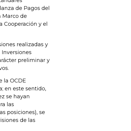
stándares
alanza de Pagos del
n Marco de
la Cooperación y el
iones realizadas y
 Inversiones
arácter preliminar y
vos.
de la OCDE
; en este sentido,
vez se hayan
ra las
as posiciones), se
isiones de las