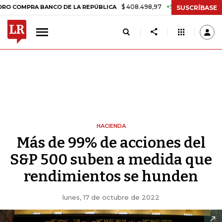
$ 408.498,97
+$ 8.753,81
+2,19%
RA BANCO DE LA REPÚBLICA
TA
SUSCRÍBASE
HACIENDA
Más de 99% de acciones del
S&P 500 suben a medida que
rendimientos se hunden
lunes, 17 de octubre de 2022