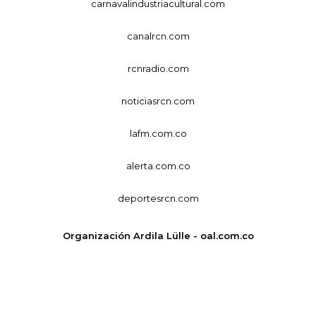
carnavalindustriacultural.com
canalrcn.com
rcnradio.com
noticiasrcn.com
lafm.com.co
alerta.com.co
deportesrcn.com
Organización Ardila Lülle - oal.com.co