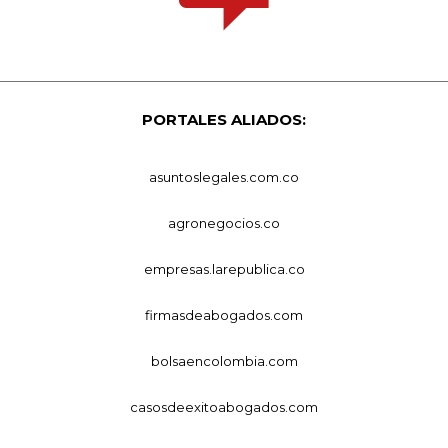
PORTALES ALIADOS:
asuntoslegales.com.co
agronegocios.co
empresas.larepublica.co
firmasdeabogados.com
bolsaencolombia.com
casosdeexitoabogados.com