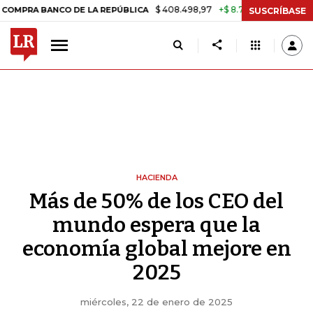
$ 408.498,97
+$ 8.753,81
+2,19%
NCO DE LA REPÚBLICA
TASA DE
SUSCRÍBASE
HACIENDA
Más de 50% de los CEO del
mundo espera que la
economía global mejore en
2025
miércoles, 22 de enero de 2025