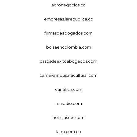
agronegocios.co
empresas.larepublica.co
firmasdeabogados.com
bolsaencolombia.com
casosdeexitoabogados.com
carnavalindustriacultural.com
canalrcn.com
rcnradio.com
noticiasrcn.com
lafm.com.co