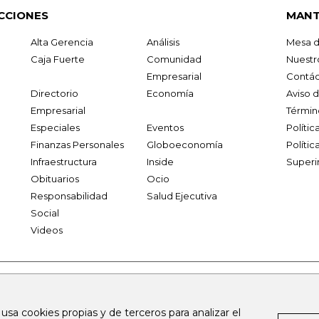
CCIONES
MANT
Alta Gerencia
Análisis
Mesa d
Caja Fuerte
Comunidad
Nuestr
Empresarial
Contác
Directorio
Economía
Aviso 
Empresarial
Términ
Especiales
Eventos
Políti
Finanzas Personales
Globoeconomía
Polític
Infraestructura
Inside
Superi
Obituarios
Ocio
Responsabilidad
Salud Ejecutiva
Social
Videos
.larepublica.co
firmasdeabogados.com
bolsaencolombia.com
 usa cookies propias y de terceros para analizar el