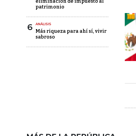
eliminación de impuesto al
patrimonio
6
ANÁLISIS
Más riqueza para ahí sí, vivir
sabroso