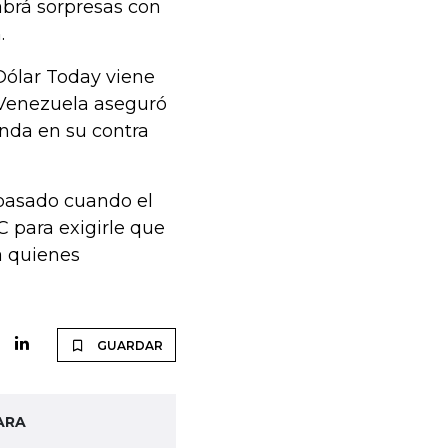
brá sorpresas con
.
 Dólar Today viene
 Venezuela aseguró
nda en su contra
pasado cuando el
 para exigirle que
a quienes
GUARDAR
ARA