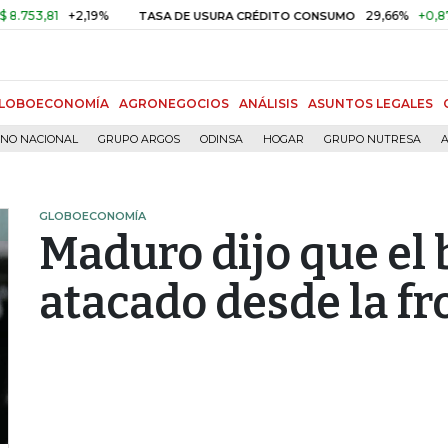
,81
+2,19%
29,66%
+0,87%
+3
TASA DE USURA CRÉDITO CONSUMO
LOBOECONOMÍA
AGRONEGOCIOS
ANÁLISIS
ASUNTOS LEGALES
RNO NACIONAL
GRUPO ARGOS
ODINSA
HOGAR
GRUPO NUTRESA
A
GLOBOECONOMÍA
Maduro dijo que el 
atacado desde la fr