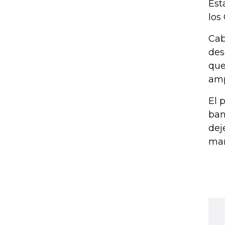
Est
los
Cab
des
que
amp
El 
ban
dej
man