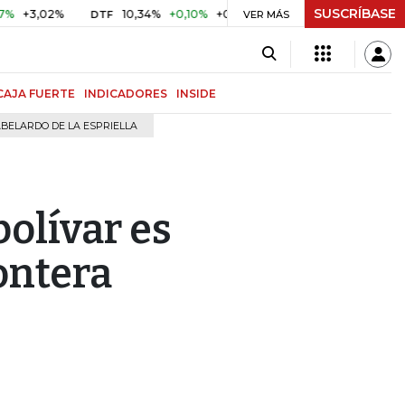
SUSCRÍBASE
,02%
10,34%
+0,10%
+0,98%
$ 416,96
+$ 0,05
+0,0
DTF
VER MÁS
UVR
CAJA FUERTE
INDICADORES
INSIDE
BELARDO DE LA ESPRIELLA
bolívar es
ontera