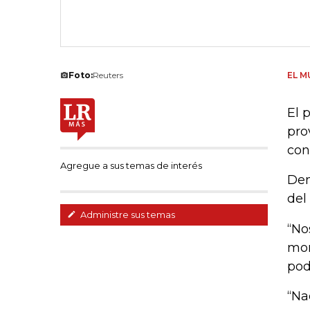
Foto:
Reuters
EL M
El 
pro
con
Agregue a sus temas de interés
Den
del
Administre sus temas
“No
mon
pod
“Na