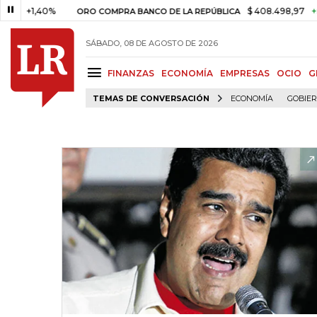
1,40%
$ 408.498,97
+$ 8.753
ORO COMPRA BANCO DE LA REPÚBLICA
SÁBADO, 08 DE AGOSTO DE 2026
FINANZAS
ECONOMÍA
EMPRESAS
OCIO
G
TEMAS DE CONVERSACIÓN
ECONOMÍA
GOBIE