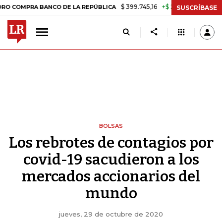
$ 399.745,16
+$ 2.295,71
+0,58%
A BANCO DE LA REPÚBLICA
TASA 
SUSCRÍBASE
BOLSAS
Los rebrotes de contagios por
covid-19 sacudieron a los
mercados accionarios del
mundo
jueves, 29 de octubre de 2020