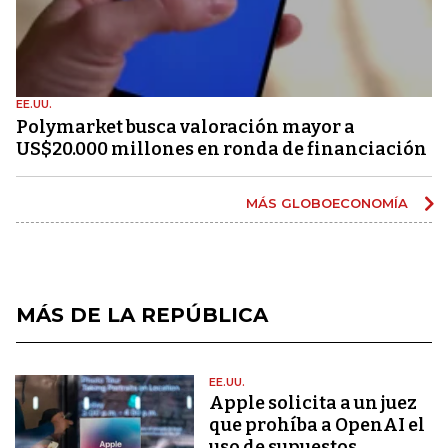
EE.UU.
Polymarket busca valoración mayor a
US$20.000 millones en ronda de financiación
MÁS GLOBOECONOMÍA
MÁS DE LA REPÚBLICA
EE.UU.
Apple solicita a un juez
que prohíba a OpenAI el
uso de supuestos