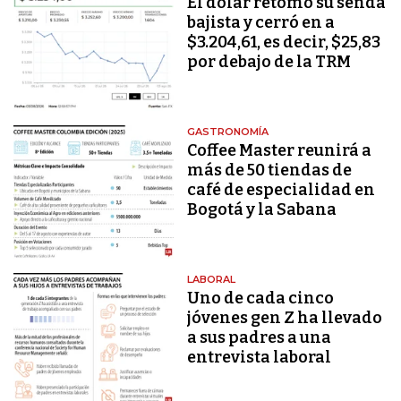
El dólar retomó su senda
bajista y cerró en a
$3.204,61, es decir, $25,83
por debajo de la TRM
GASTRONOMÍA
Coffee Master reunirá a
más de 50 tiendas de
café de especialidad en
Bogotá y la Sabana
LABORAL
Uno de cada cinco
jóvenes gen Z ha llevado
a sus padres a una
entrevista laboral