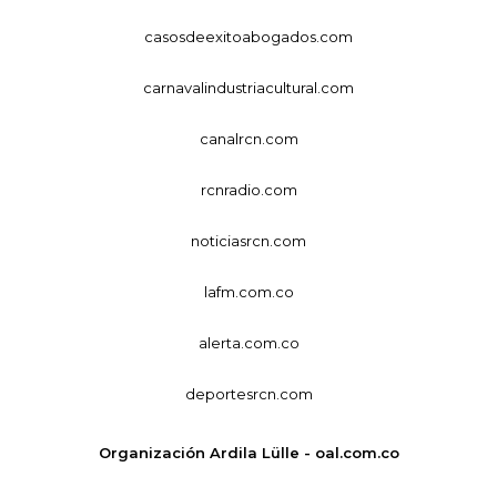
casosdeexitoabogados.com
carnavalindustriacultural.com
canalrcn.com
rcnradio.com
noticiasrcn.com
lafm.com.co
alerta.com.co
deportesrcn.com
Organización Ardila Lülle - oal.com.co