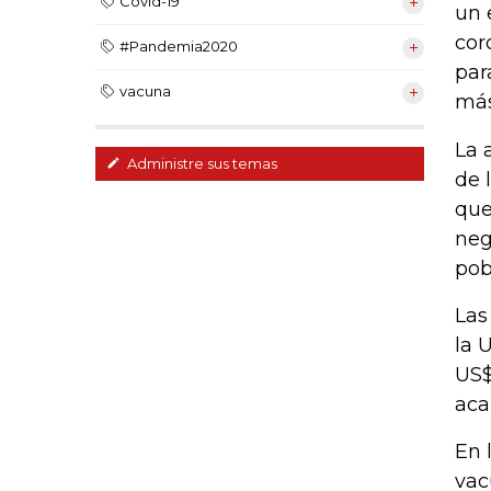
Covid-19
un 
cor
#Pandemia2020
par
vacuna
más
La 
Administre sus temas
de 
que
neg
pob
Las
la 
US$
aca
En 
vac