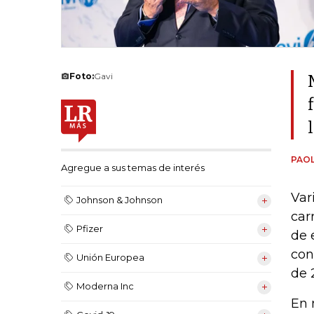
Foto:
Gavi
PAOL
Agregue a sus temas de interés
Var
Johnson & Johnson
car
Pfizer
de 
con
Unión Europea
de 
Moderna Inc
En 