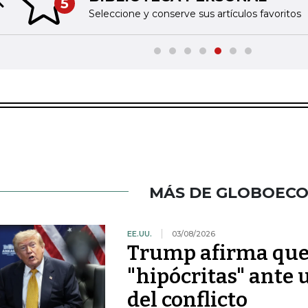
5
Previous slide
Seleccione y conserve sus artículos favoritos
MÁS DE GLOBOEC
EE.UU.
03/08/2026
Trump afirma que l
"hipócritas" ante 
del conflicto