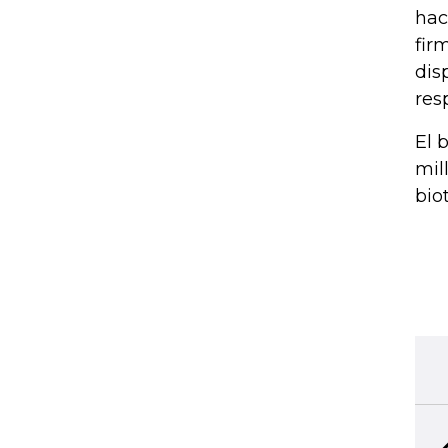
hac
fir
dis
res
El 
mil
bio