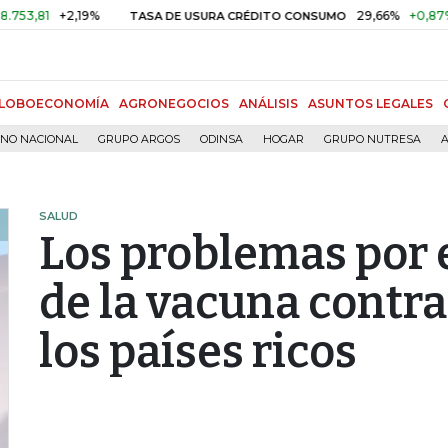
1
+2,19%
29,66%
+0,87%
+3,0
TASA DE USURA CRÉDITO CONSUMO
LOBOECONOMÍA
AGRONEGOCIOS
ANÁLISIS
ASUNTOS LEGALES
RNO NACIONAL
GRUPO ARGOS
ODINSA
HOGAR
GRUPO NUTRESA
A
SALUD
Los problemas por e
de la vacuna contra
los países ricos