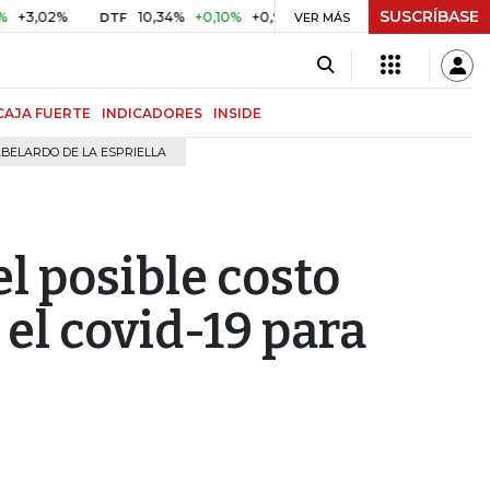
SUSCRÍBASE
2%
10,34%
+0,10%
+0,98%
$ 416,91
+$ 0,05
+0,01%
DTF
UVR
VER MÁS
CAJA FUERTE
INDICADORES
INSIDE
BELARDO DE LA ESPRIELLA
l posible costo
 el covid-19 para