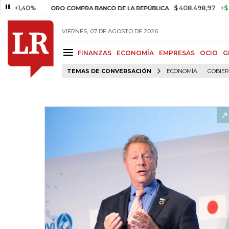
40%
$ 408.498,97
+$ 8.753,8
ORO COMPRA BANCO DE LA REPÚBLICA
VIERNES, 07 DE AGOSTO DE 2026
FINANZAS
ECONOMÍA
EMPRESAS
OCIO
G
TEMAS DE CONVERSACIÓN
ECONOMÍA
GOBIE