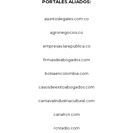
PORTALES ALIADOS:
asuntoslegales.com.co
agronegocios.co
empresas.larepublica.co
firmasdeabogados.com
bolsaencolombia.com
casosdeexitoabogados.com
carnavalindustriacultural.com
canalrcn.com
rcnradio.com