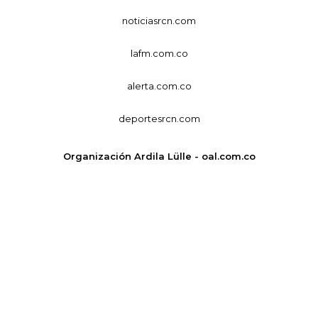
noticiasrcn.com
lafm.com.co
alerta.com.co
deportesrcn.com
Organización Ardila Lülle - oal.com.co