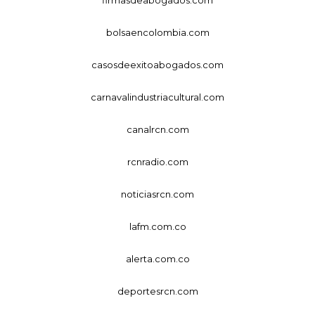
bolsaencolombia.com
casosdeexitoabogados.com
carnavalindustriacultural.com
canalrcn.com
rcnradio.com
noticiasrcn.com
lafm.com.co
alerta.com.co
deportesrcn.com