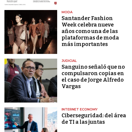
MODA
Santander Fashion
Week celebra nueve
años como una de las
plataformas de moda
más importantes
JUDICIAL
Sanguino señaló que no
compulsaron copias en
el caso de Jorge Alfredo
Vargas
INTERNET ECONOMY
Ciberseguridad: del área
de TI a las juntas