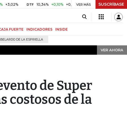
SUSCRÍBASE
VER AHORA
02%
10,34%
+0,10%
+0,98%
$ 416,91
+$ 0,05
+0,01%
DTF
UVR
VER MÁS
CAJA FUERTE
INDICADORES
INSIDE
BELARDO DE LA ESPRIELLA
VER AHORA
 evento de Super
s costosos de la