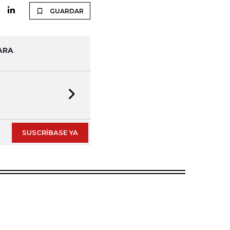
GUARDAR
ARA
Next slide
SUSCRÍBASE YA