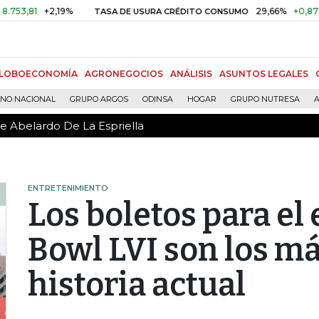
de Abelardo De La Espriella
1
+2,19%
29,66%
+0,87%
+3,
TASA DE USURA CRÉDITO CONSUMO
LOBOECONOMÍA
AGRONEGOCIOS
ANÁLISIS
ASUNTOS LEGALES
RNO NACIONAL
GRUPO ARGOS
ODINSA
HOGAR
GRUPO NUTRESA
A
de Abelardo De La Espriella
ENTRETENIMIENTO
Los boletos para el
Bowl LVI son los má
historia actual