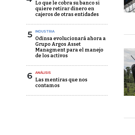
Lo que le cobra su banco si
quiere retirar dinero en
cajeros de otras entidades
5
INDUSTRIA
Odinsa evolucionará ahora a
Grupo Argos Asset
Managment para el manejo
de los activos
6
ANÁLISIS
Las mentiras que nos
contamos