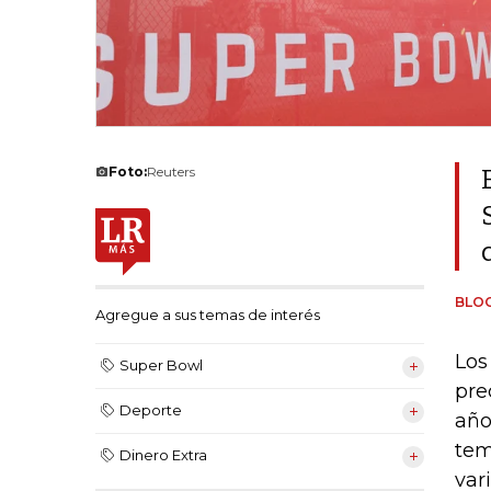
Foto:
Reuters
BLO
Agregue a sus temas de interés
Los
Super Bowl
pre
Deporte
año
tem
Dinero Extra
var