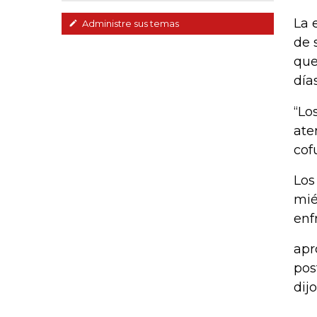
La 
Administre sus temas
de 
que
día
“Lo
ate
cof
Los
mié
enf
apr
pos
dij