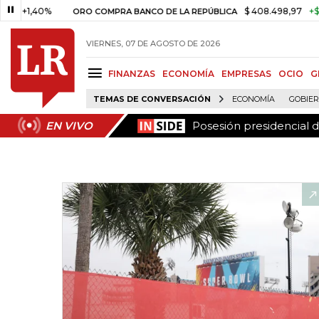
Posesión presidencial 
EN VIVO
,40%
$ 408.498,97
+$ 8.753,8
ORO COMPRA BANCO DE LA REPÚBLICA
VIERNES, 07 DE AGOSTO DE 2026
FINANZAS
ECONOMÍA
EMPRESAS
OCIO
G
TEMAS DE CONVERSACIÓN
ECONOMÍA
GOBIE
Posesión presidencial 
EN VIVO