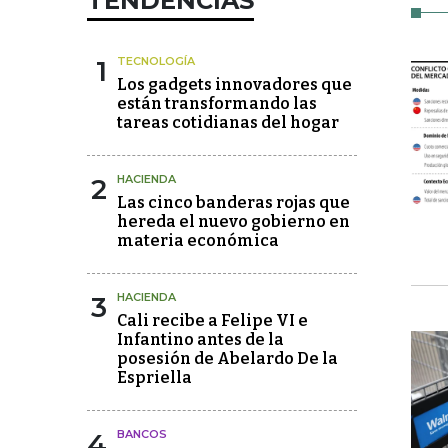
TENDENCIAS
1
TECNOLOGÍA
Los gadgets innovadores que
están transformando las
tareas cotidianas del hogar
2
HACIENDA
Las cinco banderas rojas que
hereda el nuevo gobierno en
materia económica
3
HACIENDA
Cali recibe a Felipe VI e
Infantino antes de la
posesión de Abelardo De la
Espriella
4
BANCOS