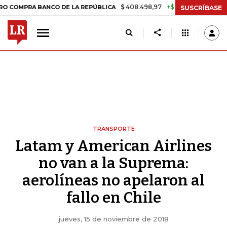
$ 408.498,97
+$ 8.753,81
+2,19%
RA BANCO DE LA REPÚBLICA
TAS
SUSCRÍBASE
TRANSPORTE
Latam y American Airlines
no van a la Suprema:
aerolíneas no apelaron al
fallo en Chile
jueves, 15 de noviembre de 2018