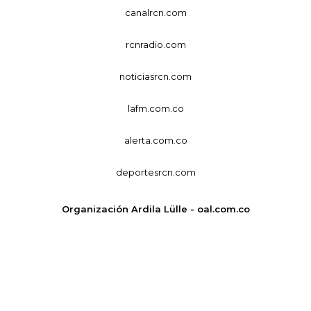
canalrcn.com
rcnradio.com
noticiasrcn.com
lafm.com.co
alerta.com.co
deportesrcn.com
Organización Ardila Lülle - oal.com.co