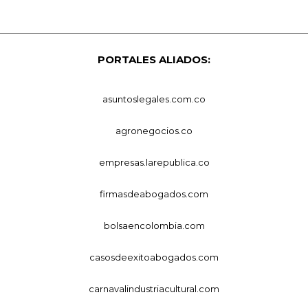
PORTALES ALIADOS:
asuntoslegales.com.co
agronegocios.co
empresas.larepublica.co
firmasdeabogados.com
bolsaencolombia.com
casosdeexitoabogados.com
carnavalindustriacultural.com